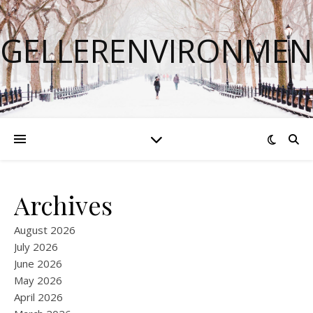
GELLERENVIRONMEN
Archives
August 2026
July 2026
June 2026
May 2026
April 2026