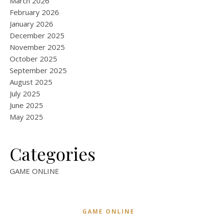
March 2026
February 2026
January 2026
December 2025
November 2025
October 2025
September 2025
August 2025
July 2025
June 2025
May 2025
Categories
GAME ONLINE
GAME ONLINE