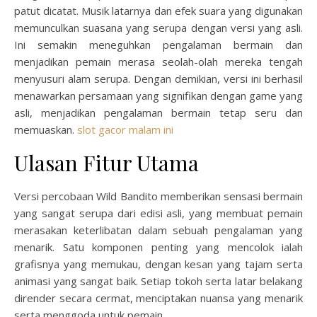
patut dicatat. Musik latarnya dan efek suara yang digunakan
memunculkan suasana yang serupa dengan versi yang asli.
Ini semakin meneguhkan pengalaman bermain dan
menjadikan pemain merasa seolah-olah mereka tengah
menyusuri alam serupa. Dengan demikian, versi ini berhasil
menawarkan persamaan yang signifikan dengan game yang
asli, menjadikan pengalaman bermain tetap seru dan
memuaskan.
slot gacor malam ini
Ulasan Fitur Utama
Versi percobaan Wild Bandito memberikan sensasi bermain
yang sangat serupa dari edisi asli, yang membuat pemain
merasakan keterlibatan dalam sebuah pengalaman yang
menarik. Satu komponen penting yang mencolok ialah
grafisnya yang memukau, dengan kesan yang tajam serta
animasi yang sangat baik. Setiap tokoh serta latar belakang
dirender secara cermat, menciptakan nuansa yang menarik
serta menggoda untuk pemain.