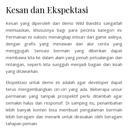
Kesan dan Ekspektasi
Kesan yang diperoleh dari demo Wild Bandito sangatlah
memuaskan, khususnya bagi para pecinta kategori ini.
Permainan ini sukses menangkap intisari dari game aslinya,
dengan grafis yang menawan dan alur cerita yang
menggugah. Sensasi bermain yang diberikan dapat
membawa kita ke dalam alam yang penuh petualangan dan
rintangan, seperti kita sungguh menjadi bagian dari kisah
yang ditawarkan.
Ekspektasi untuk demo ini adalah agar developer dapat
terus mengembangkan ciri-ciri yang ada. Beberapa unsur
permainan yang tampak prospektif perlu ditambah agar
semakin halus dan responsif. Di samping itu, penambahan
lebih banyak konten bisa membuat pengalaman bermain
lebih beragam dan menarik untuk dirasakan oleh beragam
tahapan pemain.