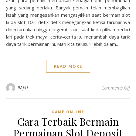
akan para pemain merupakan sebagian dari perlombaan
yang sedang berlaku. Banyak pemain telah membagikan
kisah yang mengesankan mengasyikkan saat bermain slot
kuda slot. Dari detik-detik menegangkan ketika taruhannya
dipertaruhkan hingga kegembiraan saat kuda pilihan berlari
lari pada trek maya, cerita-cerita itu menambah daya tarik
daya tarik permainan ini. Mari kita telusuri lebih dalam…
READ MORE
on
RAf4L
Comments Off
GAME ONLINE
Cara Terbaik Bermain
Permainan Slot Deposit