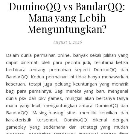
DominoQQ vs BandarQQ:
Mana yang Lebih
Menguntungkan?
August 3, 2026
Dalam dunia permainan online, banyak sekali pilihan yang
dapat dinikmati oleh para pecinta judi, terutama ketika
berbicara tentang permainan seperti DominoQQ dan
BandarQQ. Kedua permainan ini tidak hanya menawarkan
keseruan, tetapi juga peluang keuntungan yang menarik
bagi para pemainnya. Bagi mereka yang baru mengenal
dunia pkv dan pkv games, mungkin akan bertanya-tanya
mana yang lebih menguntungkan antara DominoQQ dan
BandarQQ. Masing-masing situs memiliki keunikan dan
karakteristik tersendiri. DominoQQ dikenal dengan
gameplay yang sederhana dan strategi yang mudah