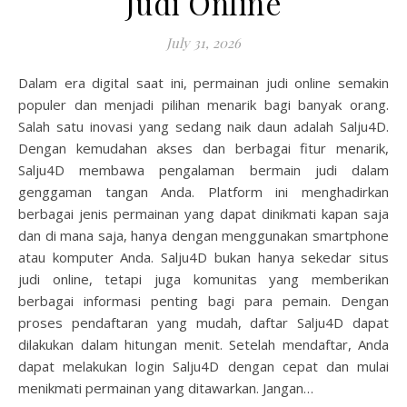
Judi Online
July 31, 2026
Dalam era digital saat ini, permainan judi online semakin
populer dan menjadi pilihan menarik bagi banyak orang.
Salah satu inovasi yang sedang naik daun adalah Salju4D.
Dengan kemudahan akses dan berbagai fitur menarik,
Salju4D membawa pengalaman bermain judi dalam
genggaman tangan Anda. Platform ini menghadirkan
berbagai jenis permainan yang dapat dinikmati kapan saja
dan di mana saja, hanya dengan menggunakan smartphone
atau komputer Anda. Salju4D bukan hanya sekedar situs
judi online, tetapi juga komunitas yang memberikan
berbagai informasi penting bagi para pemain. Dengan
proses pendaftaran yang mudah, daftar Salju4D dapat
dilakukan dalam hitungan menit. Setelah mendaftar, Anda
dapat melakukan login Salju4D dengan cepat dan mulai
menikmati permainan yang ditawarkan. Jangan…