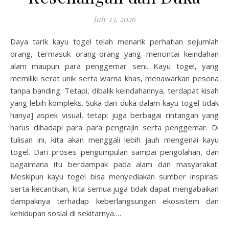
July 13, 2026
Daya tarik kayu togel telah menarik perhatian sejumlah
orang, termasuk orang-orang yang mencintai keindahan
alam maupun para penggemar seni. Kayu togel, yang
memiliki serat unik serta warna khas, menawarkan pesona
tanpa banding. Tetapi, dibalik keindahannya, terdapat kisah
yang lebih kompleks. Suka dan duka dalam kayu togel tidak
hanya] aspek visual, tetapi juga berbagai rintangan yang
harus dihadapi para para pengrajin serta penggemar. Di
tulisan ini, kita akan menggali lebih jauh mengenai kayu
togel. Dari proses pengumpulan sampai pengolahan, dan
bagaimana itu berdampak pada alam dan masyarakat.
Meskipun kayu togel bisa menyediakan sumber inspirasi
serta kecantikan, kita semua juga tidak dapat mengabaikan
dampaknya terhadap keberlangsungan ekosistem dan
kehidupan sosial di sekitarnya.…