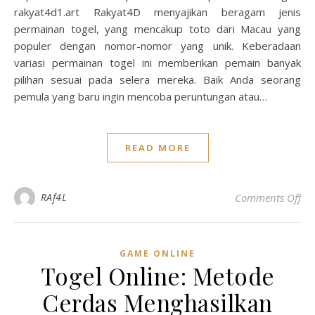
rakyat4d1.art Rakyat4D menyajikan beragam jenis
permainan togel, yang mencakup toto dari Macau yang
populer dengan nomor-nomor yang unik. Keberadaan
variasi permainan togel ini memberikan pemain banyak
pilihan sesuai pada selera mereka. Baik Anda seorang
pemula yang baru ingin mencoba peruntungan atau…
READ MORE
on
RAf4L
Comments Off
GAME ONLINE
Togel Online: Metode
Cerdas Menghasilkan