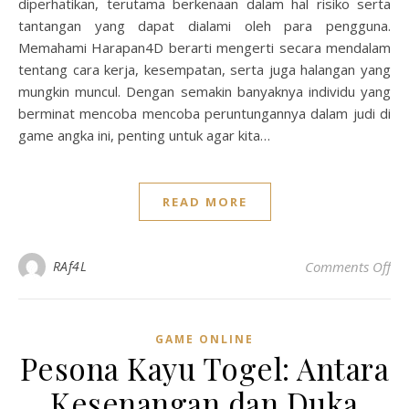
diperhatikan, terutama berkenaan dalam hal risiko serta
tantangan yang dapat dialami oleh para pengguna.
Memahami Harapan4D berarti mengerti secara mendalam
tentang cara kerja, kesempatan, serta juga halangan yang
mungkin muncul. Dengan semakin banyaknya individu yang
berminat mencoba mencoba peruntungannya dalam judi di
game angka ini, penting untuk agar kita…
READ MORE
on
RAf4L
Comments Off
GAME ONLINE
Pesona Kayu Togel: Antara
Kesenangan dan Duka