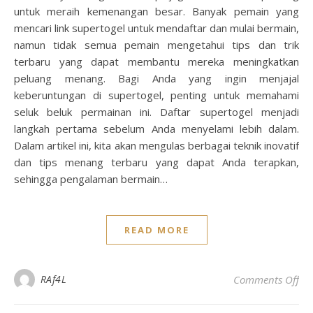
untuk meraih kemenangan besar. Banyak pemain yang
mencari link supertogel untuk mendaftar dan mulai bermain,
namun tidak semua pemain mengetahui tips dan trik
terbaru yang dapat membantu mereka meningkatkan
peluang menang. Bagi Anda yang ingin menjajal
keberuntungan di supertogel, penting untuk memahami
seluk beluk permainan ini. Daftar supertogel menjadi
langkah pertama sebelum Anda menyelami lebih dalam.
Dalam artikel ini, kita akan mengulas berbagai teknik inovatif
dan tips menang terbaru yang dapat Anda terapkan,
sehingga pengalaman bermain…
READ MORE
on 
RAf4L
Comments Off