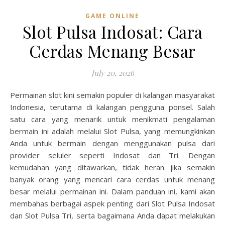
GAME ONLINE
Slot Pulsa Indosat: Cara
Cerdas Menang Besar
July 20, 2026
Permainan slot kini semakin populer di kalangan masyarakat
Indonesia, terutama di kalangan pengguna ponsel. Salah
satu cara yang menarik untuk menikmati pengalaman
bermain ini adalah melalui Slot Pulsa, yang memungkinkan
Anda untuk bermain dengan menggunakan pulsa dari
provider seluler seperti Indosat dan Tri. Dengan
kemudahan yang ditawarkan, tidak heran jika semakin
banyak orang yang mencari cara cerdas untuk menang
besar melalui permainan ini. Dalam panduan ini, kami akan
membahas berbagai aspek penting dari Slot Pulsa Indosat
dan Slot Pulsa Tri, serta bagaimana Anda dapat melakukan