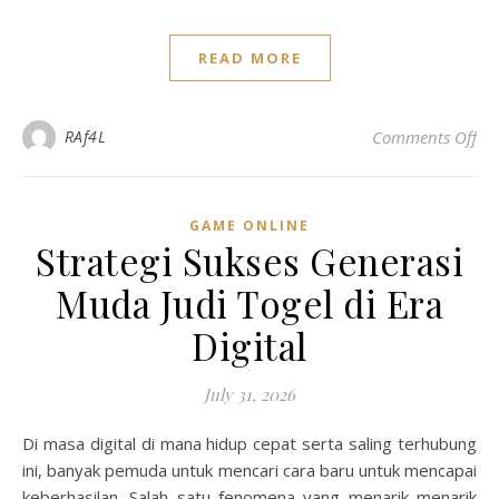
READ MORE
on 
RAf4L
Comments Off
GAME ONLINE
Strategi Sukses Generasi
Muda Judi Togel di Era
Digital
July 31, 2026
Di masa digital di mana hidup cepat serta saling terhubung
ini, banyak pemuda untuk mencari cara baru untuk mencapai
keberhasilan. Salah satu fenomena yang menarik menarik