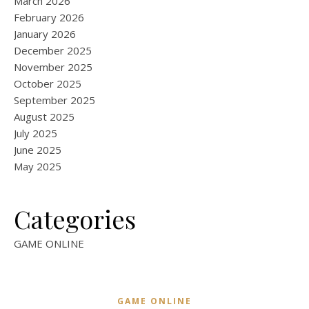
March 2026
February 2026
January 2026
December 2025
November 2025
October 2025
September 2025
August 2025
July 2025
June 2025
May 2025
Categories
GAME ONLINE
GAME ONLINE