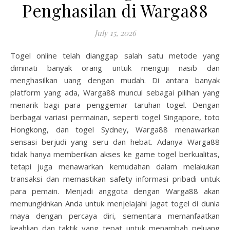
Penghasilan di Warga88
July 15, 2026
Togel online telah dianggap salah satu metode yang
diminati banyak orang untuk menguji nasib dan
menghasilkan uang dengan mudah. Di antara banyak
platform yang ada, Warga88 muncul sebagai pilihan yang
menarik bagi para penggemar taruhan togel. Dengan
berbagai variasi permainan, seperti togel Singapore, toto
Hongkong, dan togel Sydney, Warga88 menawarkan
sensasi berjudi yang seru dan hebat. Adanya Warga88
tidak hanya memberikan akses ke game togel berkualitas,
tetapi juga menawarkan kemudahan dalam melakukan
transaksi dan memastikan safety informasi pribadi untuk
para pemain. Menjadi anggota dengan Warga88 akan
memungkinkan Anda untuk menjelajahi jagat togel di dunia
maya dengan percaya diri, sementara memanfaatkan
keahlian dan taktik yang tepat untuk menambah peluang