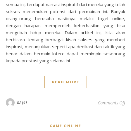
semua ini, terdapat narrasi inspiratif dari mereka yang telah
sukses menemukan potensi dari permainan ini. Banyak
orang-orang berusaha nasibnya melalui togel online,
dengan harapan memperoleh keberhasilan yang bisa
mengubah hidup mereka. Dalam artikel ini, kita akan
berbicara tentang berbagai kisah sukses yang memberi
inspirasi, menunjukkan seperti apa dedikasi dan taktik yang
benar dalam bermain lotere dapat memimpin seseorang
kepada prestasi yang selama ini…
READ MORE
on 
RAf4L
Comments Off
GAME ONLINE