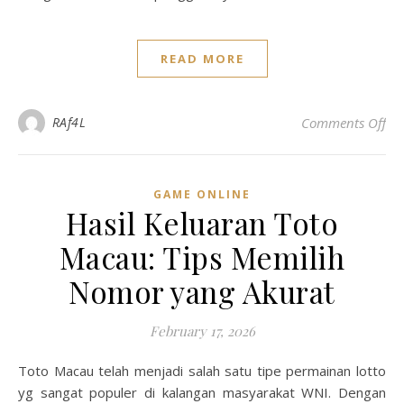
READ MORE
on
RAf4L
Comments Off
GAME ONLINE
Hasil Keluaran Toto
Macau: Tips Memilih
Nomor yang Akurat
February 17, 2026
Toto Macau telah menjadi salah satu tipe permainan lotto
yg sangat populer di kalangan masyarakat WNI. Dengan