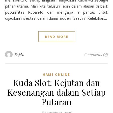
membantu di setiap langkah menjadikan Rubah4d sebagai
pilihan utama. Mari kita telusuri lebih dalam alasan di balik
popularitas Rubah4d dan mengapa ia pantas untuk
dijadikan investasi dalam dunia modern saat ini. Kelebihan…
READ MORE
on
RAf4L
Comments Off
GAME ONLINE
Kuda Slot: Kejutan dan
Kesenangan dalam Setiap
Putaran
February 25, 2026