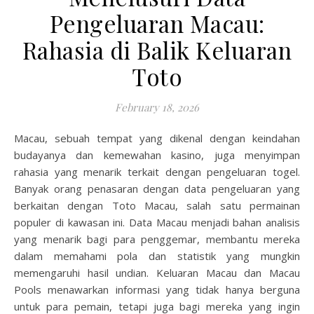
Pengeluaran Macau:
Rahasia di Balik Keluaran
Toto
February 18, 2026
Macau, sebuah tempat yang dikenal dengan keindahan
budayanya dan kemewahan kasino, juga menyimpan
rahasia yang menarik terkait dengan pengeluaran togel.
Banyak orang penasaran dengan data pengeluaran yang
berkaitan dengan Toto Macau, salah satu permainan
populer di kawasan ini. Data Macau menjadi bahan analisis
yang menarik bagi para penggemar, membantu mereka
dalam memahami pola dan statistik yang mungkin
memengaruhi hasil undian. Keluaran Macau dan Macau
Pools menawarkan informasi yang tidak hanya berguna
untuk para pemain, tetapi juga bagi mereka yang ingin