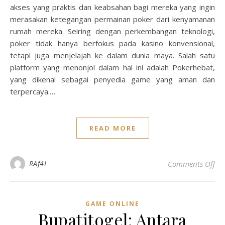
akses yang praktis dan keabsahan bagi mereka yang ingin
merasakan ketegangan permainan poker dari kenyamanan
rumah mereka. Seiring dengan perkembangan teknologi,
poker tidak hanya berfokus pada kasino konvensional,
tetapi juga menjelajah ke dalam dunia maya. Salah satu
platform yang menonjol dalam hal ini adalah Pokerhebat,
yang dikenal sebagai penyedia game yang aman dan
terpercaya.…
READ MORE
on
RAf4L
Comments Off
GAME ONLINE
Bupatitogel: Antara