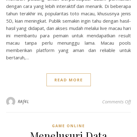
dengan cara yang lebih interaktif dan menarik. Di beberapa
tahun terakhir ini, popularitas toto macau, khususnya jenis
5D, kian meningkat. Publik semakin ingin tahu dengan hasil-
hasil yang didapat, dan akses mudah melalui live macau hari
ini membantu para pemain untuk mendapatkan result
macau tanpa perlu menunggu lama. Macau pools
memberikan platform yang aman dan reliable untuk
bertaruh,…
READ MORE
on
RAf4L
Comments Off
GAME ONLINE
Menelusuri Data