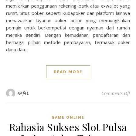
memikirkan penggunaan rekening bank atau e-wallet yang
rumit. Situs poker seperti Kudapoker dan platform lainnya
menawarkan layanan poker online yang memungkinkan
pemain untuk berkompetisi dengan nyaman dari rumah
mereka sendiri. Dengan kemudahan pendaftaran dan
berbagai pilihan metode pembayaran, termasuk poker
dana dan…
READ MORE
on
RAf4L
Comments Off
GAME ONLINE
Rahasia Sukses Slot Pulsa