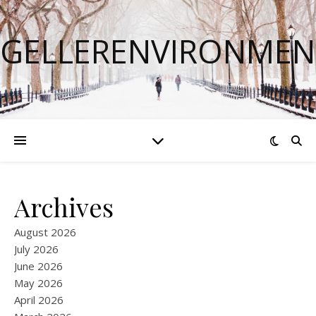
GELLERENVIRONMEN
Archives
August 2026
July 2026
June 2026
May 2026
April 2026