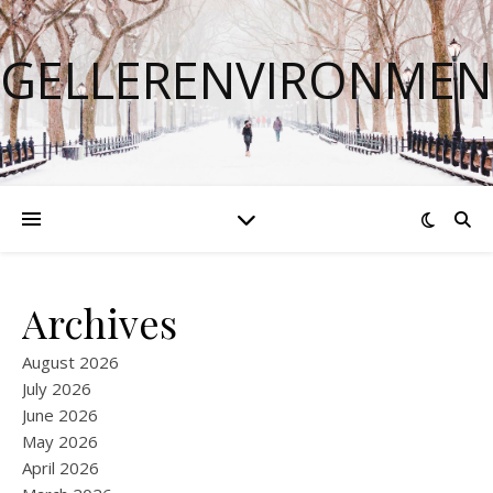
GELLERENVIRONMEN
Archives
August 2026
July 2026
June 2026
May 2026
April 2026