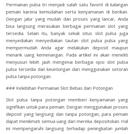
Permainan pulsa tri menjadi salah satu favorit di kalangan
pemain karena kemudahan serta kenyamanan di berikan.
Dengan jalur yang mudah dan proses yang lancar, Anda
bisa langsung merasakan berbagai permainan slot yang
tersedia. Selain itu, banyak sekali situs slot pulsa juga
menyediakan menyediakan tautan slot pulsa pulsa yang
mempermudah Anda agar melakukan deposit maupun
menarik uang kemenangan. Pada artikel ini akan meneliti
menyusuri lebih jauh mengenai berbagai opsi slot pulsa
pulsa tersedia dan keuntungan dari menggunakan setoran
pulsa tanpa potongan.
### Kelebihan Permainan Slot Bebas dari Potongan
Slot pulsa tanpa potongan memberi kenyamanan yang
signifikan untuk para pemain. Dengan menggunakan proses
deposit yang langsung dan tanpa potongan, para pemain
dapat menikmati semua uang dari mereka depositokan. Hal
ini mempengaruhi langsung terhadap peningkatan jumlah