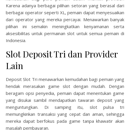
Karena adanya berbagai pilihan setoran yang berasal dari
berbagai operator seperti XL, pemain dapat menyesuaikan
dari operator yang mereka percayai. Menawarkan banyak
pilihan ini semakin meningkatkan kenyamanan serta
aksesibilitas untuk permainan slot untuk semua pemain di
Indonesia.
Slot Deposit Tri dan Provider
Lain
Deposit Slot Tri menawarkan kemudahan bagi pemain yang
hendak merasakan game slot dengan mudah. Dengan
beragam opsi penyedia, pemain dapat menentukan game
yang disukai sambil mendapatkan tawaran deposit yang
menguntungkan. Di samping itu, slot pulsa tri
memungkinkan transaksi yang cepat dan aman, sehingga
mereka dapat berfokus pada game tanpa khawatir akan
masalah pembayaran.