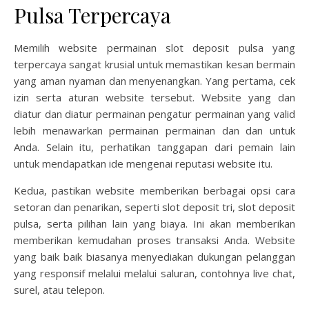
Pulsa Terpercaya
Memilih website permainan slot deposit pulsa yang
terpercaya sangat krusial untuk memastikan kesan bermain
yang aman nyaman dan menyenangkan. Yang pertama, cek
izin serta aturan website tersebut. Website yang dan
diatur dan diatur permainan pengatur permainan yang valid
lebih menawarkan permainan permainan dan dan untuk
Anda. Selain itu, perhatikan tanggapan dari pemain lain
untuk mendapatkan ide mengenai reputasi website itu.
Kedua, pastikan website memberikan berbagai opsi cara
setoran dan penarikan, seperti slot deposit tri, slot deposit
pulsa, serta pilihan lain yang biaya. Ini akan memberikan
memberikan kemudahan proses transaksi Anda. Website
yang baik baik biasanya menyediakan dukungan pelanggan
yang responsif melalui melalui saluran, contohnya live chat,
surel, atau telepon.