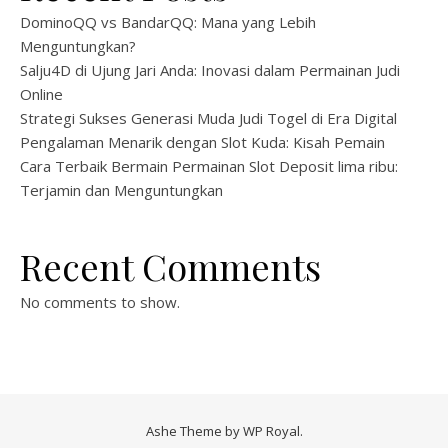
DominoQQ vs BandarQQ: Mana yang Lebih
Menguntungkan?
Salju4D di Ujung Jari Anda: Inovasi dalam Permainan Judi
Online
Strategi Sukses Generasi Muda Judi Togel di Era Digital
Pengalaman Menarik dengan Slot Kuda: Kisah Pemain
Cara Terbaik Bermain Permainan Slot Deposit lima ribu:
Terjamin dan Menguntungkan
Recent Comments
No comments to show.
Ashe Theme by
WP Royal
.