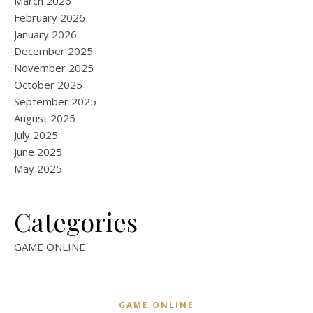
March 2026
February 2026
January 2026
December 2025
November 2025
October 2025
September 2025
August 2025
July 2025
June 2025
May 2025
Categories
GAME ONLINE
GAME ONLINE