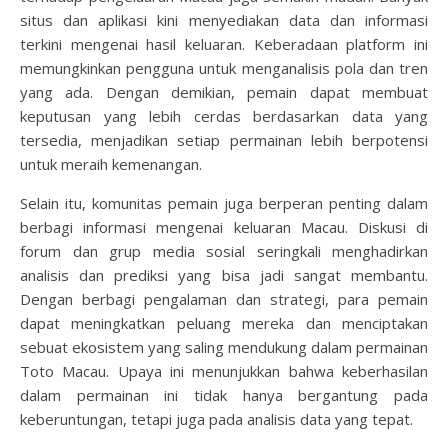
situs dan aplikasi kini menyediakan data dan informasi
terkini mengenai hasil keluaran. Keberadaan platform ini
memungkinkan pengguna untuk menganalisis pola dan tren
yang ada. Dengan demikian, pemain dapat membuat
keputusan yang lebih cerdas berdasarkan data yang
tersedia, menjadikan setiap permainan lebih berpotensi
untuk meraih kemenangan.
Selain itu, komunitas pemain juga berperan penting dalam
berbagi informasi mengenai keluaran Macau. Diskusi di
forum dan grup media sosial seringkali menghadirkan
analisis dan prediksi yang bisa jadi sangat membantu.
Dengan berbagi pengalaman dan strategi, para pemain
dapat meningkatkan peluang mereka dan menciptakan
sebuat ekosistem yang saling mendukung dalam permainan
Toto Macau. Upaya ini menunjukkan bahwa keberhasilan
dalam permainan ini tidak hanya bergantung pada
keberuntungan, tetapi juga pada analisis data yang tepat.