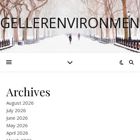
GELLERENVIRONMEN
Archives
August 2026
July 2026
June 2026
May 2026
April 2026