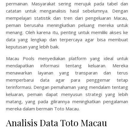
permainan. Masyarakat sering merujuk pada tabel dan
catatan untuk menganalisis hasil sebelumnya. Dengan
mempelajari statistik dan tren dari pengeluaran Macau,
pemain berusaha meningkatkan peluang mereka untuk
menang. Oleh karena itu, penting untuk memiliki akses ke
data yang lengkap dan terpercaya agar bisa membuat
keputusan yang lebih baik.
Macau Pools menyediakan platform yang ideal untuk
mendapatkan informasi tentang keluaran. Mereka
menawarkan layanan yang transparan dan terus
memperbarui data agar para penggemar tetap
terinformasi. Dengan pemahaman yang mendalam tentang
keluaran, pemain dapat menyusun strategi yang lebih
matang, yang pada gilirannya meningkatkan pengalaman
mereka dalam bermain Toto Macau.
Analisis Data Toto Macau