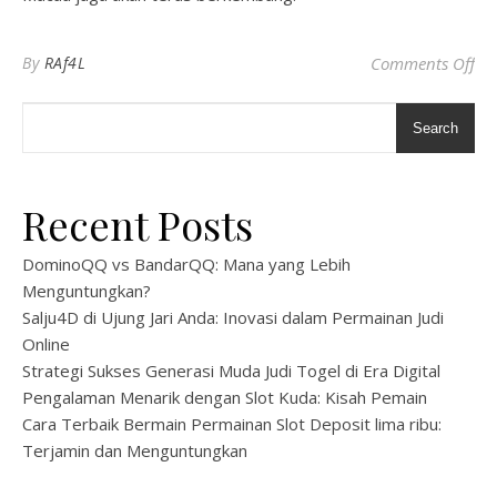
on 
By
RAf4L
Comments Off
Search
Recent Posts
DominoQQ vs BandarQQ: Mana yang Lebih
Menguntungkan?
Salju4D di Ujung Jari Anda: Inovasi dalam Permainan Judi
Online
Strategi Sukses Generasi Muda Judi Togel di Era Digital
Pengalaman Menarik dengan Slot Kuda: Kisah Pemain
Cara Terbaik Bermain Permainan Slot Deposit lima ribu:
Terjamin dan Menguntungkan