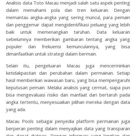
Analisis data Toto Macau menjadi salah satu aspek penting
dalam memahami pola dan tren keluaran. Dengan
memantau angka-angka yang sering muncul, para pemain
dan penggemar dapat mengidentifikasi peluang yang lebih
baik untuk memenangkan taruhan. Data keluaran
sebelumnya memberikan gambaran tentang angka yang
populer dan frekuensi kemunculannya, yang bisa
dimanfaatkan untuk strategi dalam bermain.
Selain itu, pengeluaran Macau juga mencerminkan
ketidakpastian dan perubahan dalam permainan. Setiap
hasil memberikan wawasan baru, yang bisa mempengaruhi
keputusan pemain. Melalui analisis yang cermat, siapa pun
bisa mengevaluasi risiko dan manfaat dari bertaruh pada
angka tertentu, menyesuaikan pilihan mereka dengan data
yang ada.
Macau Pools sebagai penyedia platform permainan juga
berperan penting dalam menyajikan data yang transparan
dan dapat diakses. Dengan informasi yang lengkap dan