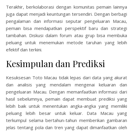
Terakhir, berkolaborasi dengan komunitas pemain lainnya
juga dapat menjadi keuntungan tersendiri. Dengan berbagi
pengalaman dan informasi seputar pengeluaran Macau,
pemain bisa mendapatkan perspektif baru dan strategi
tambahan. Diskusi dalam forum atau grup bisa membuka
peluang untuk menemukan metode taruhan yang lebih
efektif dan terkini.
Kesimpulan dan Prediksi
Kesuksesan Toto Macau tidak lepas dari data yang akurat
dan analisis yang mendalam mengenai keluaran dan
pengeluaran Macau. Dengan memanfaatkan informasi dari
hasil sebelumnya, pemain dapat membuat prediksi yang
lebih baik untuk menentukan angka-angka yang memiliki
peluang lebih besar untuk keluar. Data Macau yang
terkumpul selama bertahun-tahun memberikan gambaran
jelas tentang pola dan tren yang dapat dimanfaatkan oleh