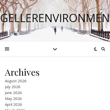
GELLERENVIRONMEN
Archives
August 2026
July 2026
June 2026
May 2026
April 2026