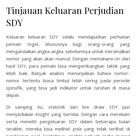
Tinjauan Keluaran Perjudian
SDY
Keluaran keluaran SDY selalu mendapatkan perhatian
pemain togel, khususnya bagi orang-orang yang
mengandalkan angka-angka sebelumnya untuk meramalkan
nomor yang akan akan muncul. Dengan memahami ciri dari
hasil SDY, para pemain bisa mengembangkan taktik yang
lebih baik. Banyak analisis menunjukkan bahwa nomor-
nomor tertentu biasa timbul lebih sering pada periode
spesifik, yang bisa jadi indikator untuk taruhan di masa
depan.
Di samping itu, statistik dari live draw SDY pun
menyediakan insight yang bernilai. Dengan cara merekam
serta meneliti pengeluaran SDY dalam beberapa bulan
terakhir, mereka bisa melihat pola yang tidak terlihat di