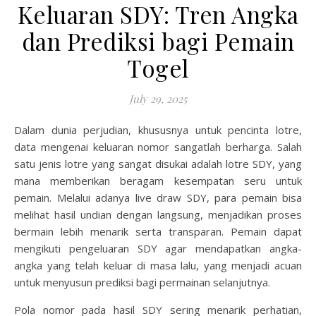
Keluaran SDY: Tren Angka
dan Prediksi bagi Pemain
Togel
July 29, 2025
Dalam dunia perjudian, khususnya untuk pencinta lotre,
data mengenai keluaran nomor sangatlah berharga. Salah
satu jenis lotre yang sangat disukai adalah lotre SDY, yang
mana memberikan beragam kesempatan seru untuk
pemain. Melalui adanya live draw SDY, para pemain bisa
melihat hasil undian dengan langsung, menjadikan proses
bermain lebih menarik serta transparan. Pemain dapat
mengikuti pengeluaran SDY agar mendapatkan angka-
angka yang telah keluar di masa lalu, yang menjadi acuan
untuk menyusun prediksi bagi permainan selanjutnya.
Pola nomor pada hasil SDY sering menarik perhatian,