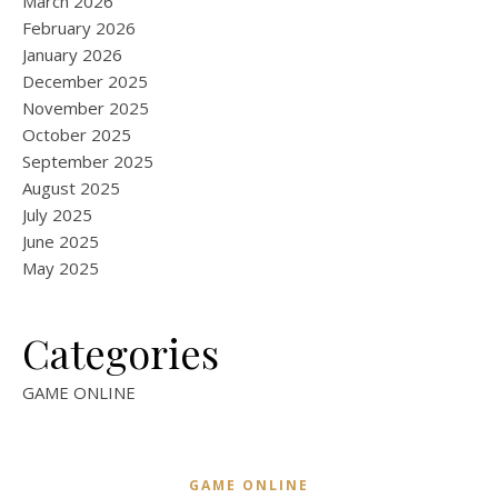
March 2026
February 2026
January 2026
December 2025
November 2025
October 2025
September 2025
August 2025
July 2025
June 2025
May 2025
Categories
GAME ONLINE
GAME ONLINE