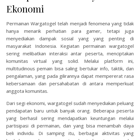
Ekonomi
Permainan Wargatogel telah menjadi fenomena yang tidak
hanya menarik perhatian para gamer, tetapi juga
menyediakan dampak sosial yang yang penting di
masyarakat Indonesia. Kegiatan permainan wargatogel
sering melibatkan interaksi antar peserta, menciptakan
komunitas virtual yang solid. Melalui platform ini,
multitudinous pemain bisa saling bertukar info, taktik, dan
pengalaman, yang pada gilirannya dapat mempererat rasa
kebersamaan dan persahabatan di antara memperkuat
anggota komunitas.
Dari segi ekonomi, wargatogel sudah menyediakan peluang
pendapatan baru untuk banyak orang. Beberapa peserta
yang berhasil sering mendapatkan keuntungan melalui
partisipasi di permainan, dan yang bisa menambah daya
beli individu. Di samping itu, berbagai aktivitas yang