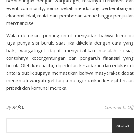
berhubungan dengan wargatogel, misalnya turnamen dan
event community, sama sekali mendorong perkembangan
ekonomi lokal, mulai dari pemberian venue hingga penjualan
merchandise.
Walau demikian, penting untuk menyadari bahwa trend ini
juga punya sisi buruk. Saat jika dikelola dengan cara yang
baik, wargatogel dapat menyebabkan masalah sosial,
contohnya ketergantungan dan pengaruh finansial yang
buruk. Oleh karena itu, diperlukan kesadaran dan edukasi di
antara publik supaya memastikan bahwa masyarakat dapat
menikmati wargatogel tanpa mengorbankan kesejahteraan
pribadi dan komunal mereka.
on
By
RAf4L
Comments Off
Search