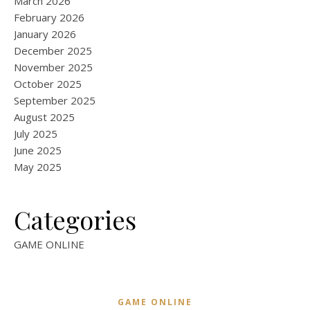
March 2026
February 2026
January 2026
December 2025
November 2025
October 2025
September 2025
August 2025
July 2025
June 2025
May 2025
Categories
GAME ONLINE
GAME ONLINE