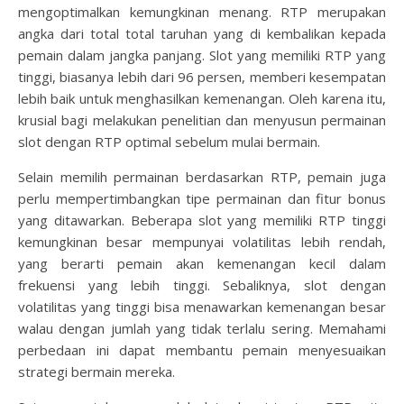
mengoptimalkan kemungkinan menang. RTP merupakan
angka dari total total taruhan yang di kembalikan kepada
pemain dalam jangka panjang. Slot yang memiliki RTP yang
tinggi, biasanya lebih dari 96 persen, memberi kesempatan
lebih baik untuk menghasilkan kemenangan. Oleh karena itu,
krusial bagi melakukan penelitian dan menyusun permainan
slot dengan RTP optimal sebelum mulai bermain.
Selain memilih permainan berdasarkan RTP, pemain juga
perlu mempertimbangkan tipe permainan dan fitur bonus
yang ditawarkan. Beberapa slot yang memiliki RTP tinggi
kemungkinan besar mempunyai volatilitas lebih rendah,
yang berarti pemain akan kemenangan kecil dalam
frekuensi yang lebih tinggi. Sebaliknya, slot dengan
volatilitas yang tinggi bisa menawarkan kemenangan besar
walau dengan jumlah yang tidak terlalu sering. Memahami
perbedaan ini dapat membantu pemain menyesuaikan
strategi bermain mereka.