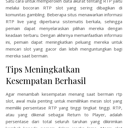
Satu cara untuk memperoleh data akurat tentang RTP yaitu
melalui bocoran RTP slot yang sering dibagikan di
komunitas gambling. Beberapa situs menawarkan informasi
RTP live yang diperbarui sistematis berkala, sehingga
pemain dapat menyelaraskan pilihan mereka dengan
keadaan terbaru. Dengan akhirnya memanfaatkan informasi
ini, pemain dapat meningkatkan peluang mereka untuk
mencari slot yang gacor dan lebih menguntungkan bagi
mereka saat bermain.
Tips Meningkatkan
Kesempatan Berhasil
Agar menambah kesempatan menang saat bermain rtp
slot, awal mula penting untuk memilihkan mesin slot yang
memiliki persentase RTP yang tinggi tingkat tinggi. RTP,
atau yang dikenal sebagai Return to Player, adalah
persentase dari total seluruh taruhan yang dikirimkan