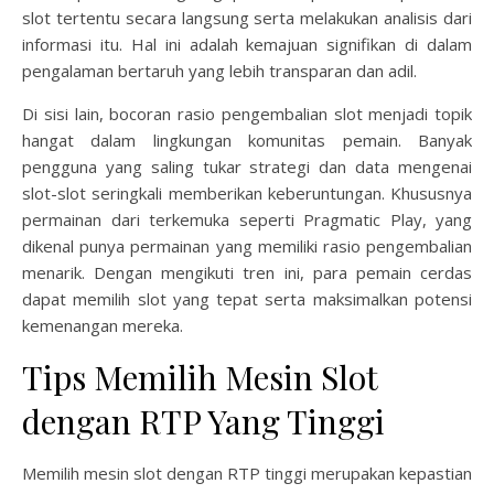
slot tertentu secara langsung serta melakukan analisis dari
informasi itu. Hal ini adalah kemajuan signifikan di dalam
pengalaman bertaruh yang lebih transparan dan adil.
Di sisi lain, bocoran rasio pengembalian slot menjadi topik
hangat dalam lingkungan komunitas pemain. Banyak
pengguna yang saling tukar strategi dan data mengenai
slot-slot seringkali memberikan keberuntungan. Khususnya
permainan dari terkemuka seperti Pragmatic Play, yang
dikenal punya permainan yang memiliki rasio pengembalian
menarik. Dengan mengikuti tren ini, para pemain cerdas
dapat memilih slot yang tepat serta maksimalkan potensi
kemenangan mereka.
Tips Memilih Mesin Slot
dengan RTP Yang Tinggi
Memilih mesin slot dengan RTP tinggi merupakan kepastian