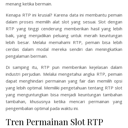
menang ketika bermain.
Kenapa RTP ini krusial? Karena data ini membantu pemain
dalam proses memilih alat slot yang sesuai. Slot dengan
RTP yang tinggi cenderung memberikan hasil yang lebih
baik, yang menjadikan peluang untuk meraih keuntungan
lebih besar. Melalui memahami RTP, pemain bisa lebih
cerdas dalam modal mereka sendiri dan meningkatkan
pengalaman bermain.
Di samping itu, RTP pun memberikan kejelasan dalam
industri perjudian. Melalui mengetahui angka RTP, pemain
dapat menghindari permainan yang fair dan memilih opsi
yang lebih optimal. Memiliki pengetahuan tentang RTP slot
yang menguntungkan bisa menjadi keuntungan tambahan
tambahan, khususnya ketika mencari permainan yang
pengembalian optimal pada waktu ini.
Tren Permainan Slot RTP