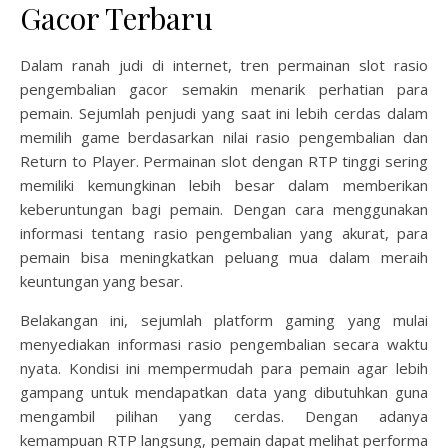
Gacor Terbaru
Dalam ranah judi di internet, tren permainan slot rasio
pengembalian gacor semakin menarik perhatian para
pemain. Sejumlah penjudi yang saat ini lebih cerdas dalam
memilih game berdasarkan nilai rasio pengembalian dan
Return to Player. Permainan slot dengan RTP tinggi sering
memiliki kemungkinan lebih besar dalam memberikan
keberuntungan bagi pemain. Dengan cara menggunakan
informasi tentang rasio pengembalian yang akurat, para
pemain bisa meningkatkan peluang mua dalam meraih
keuntungan yang besar.
Belakangan ini, sejumlah platform gaming yang mulai
menyediakan informasi rasio pengembalian secara waktu
nyata. Kondisi ini mempermudah para pemain agar lebih
gampang untuk mendapatkan data yang dibutuhkan guna
mengambil pilihan yang cerdas. Dengan adanya
kemampuan RTP langsung, pemain dapat melihat performa