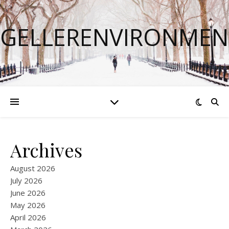
GELLERENVIRONMEN
Archives
August 2026
July 2026
June 2026
May 2026
April 2026