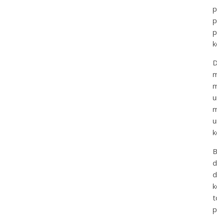
p
p
p
k
D
m
u
m
u
k
B
d
d
k
t
p