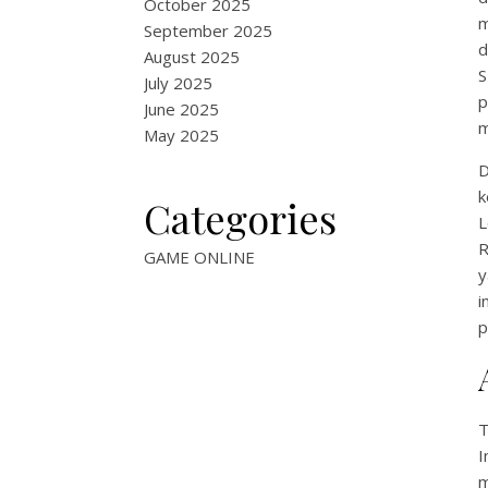
October 2025
m
September 2025
d
August 2025
S
July 2025
p
June 2025
m
May 2025
D
k
Categories
L
R
GAME ONLINE
y
i
p
T
I
m