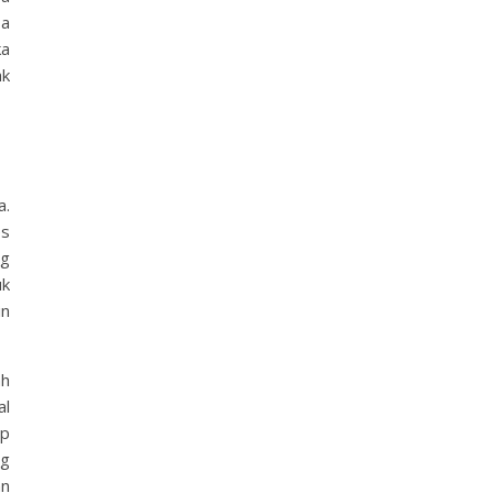
sa
ka
ak
a.
es
ng
uk
in
ah
al
ap
ng
an