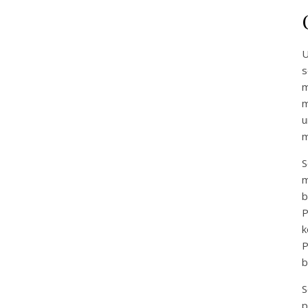
U
m
m
u
m
S
m
b
P
k
P
b
S
p