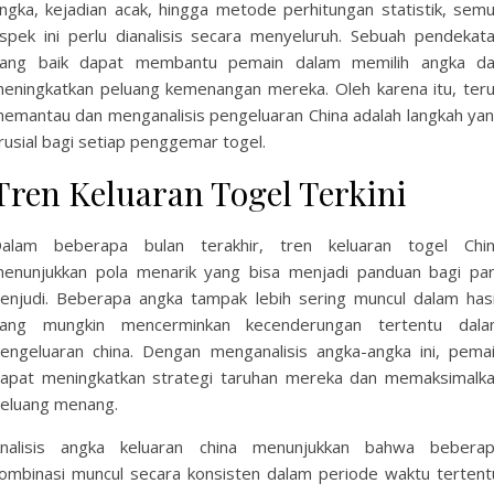
ngka, kejadian acak, hingga metode perhitungan statistik, sem
spek ini perlu dianalisis secara menyeluruh. Sebuah pendekat
ang baik dapat membantu pemain dalam memilih angka d
eningkatkan peluang kemenangan mereka. Oleh karena itu, ter
emantau dan menganalisis pengeluaran China adalah langkah ya
rusial bagi setiap penggemar togel.
Tren Keluaran Togel Terkini
alam beberapa bulan terakhir, tren keluaran togel Chi
enunjukkan pola menarik yang bisa menjadi panduan bagi pa
enjudi. Beberapa angka tampak lebih sering muncul dalam hasi
ang mungkin mencerminkan kecenderungan tertentu dal
engeluaran china. Dengan menganalisis angka-angka ini, pema
apat meningkatkan strategi taruhan mereka dan memaksimalk
eluang menang.
nalisis angka keluaran china menunjukkan bahwa bebera
ombinasi muncul secara konsisten dalam periode waktu tertent