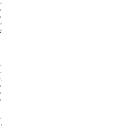
ua
an
an
us
ng
na
ra
l,
am
in
an
pa
u.