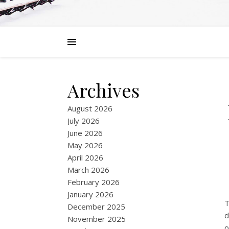
Archives
August 2026
July 2026
June 2026
May 2026
April 2026
March 2026
February 2026
January 2026
T
December 2025
d
November 2025
o