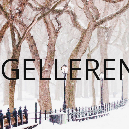
GELLERE