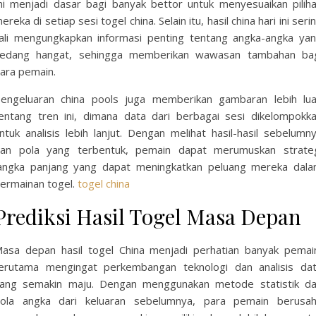
ni menjadi dasar bagi banyak bettor untuk menyesuaikan pilih
ereka di setiap sesi togel china. Selain itu, hasil china hari ini seri
ali mengungkapkan informasi penting tentang angka-angka ya
edang hangat, sehingga memberikan wawasan tambahan ba
ara pemain.
engeluaran china pools juga memberikan gambaran lebih lu
entang tren ini, dimana data dari berbagai sesi dikelompokk
ntuk analisis lebih lanjut. Dengan melihat hasil-hasil sebelumn
an pola yang terbentuk, pemain dapat merumuskan strate
angka panjang yang dapat meningkatkan peluang mereka dal
ermainan togel.
togel china
Prediksi Hasil Togel Masa Depan
asa depan hasil togel China menjadi perhatian banyak pemai
erutama mengingat perkembangan teknologi dan analisis da
ang semakin maju. Dengan menggunakan metode statistik d
ola angka dari keluaran sebelumnya, para pemain berusa