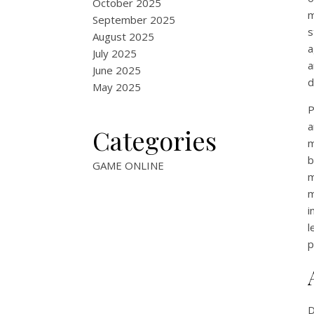
October 2025
m
September 2025
s
August 2025
a
July 2025
a
June 2025
d
May 2025
P
a
Categories
m
GAME ONLINE
m
m
i
l
p
D