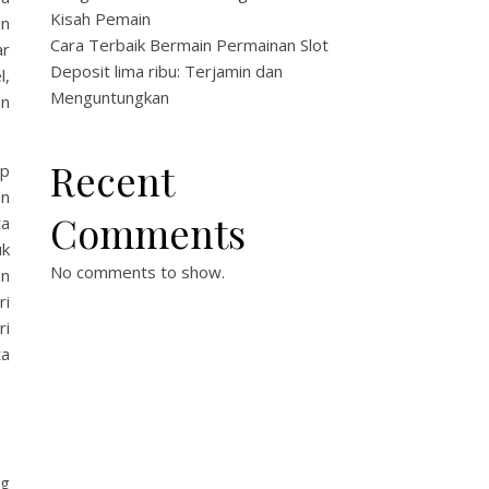
Kisah Pemain
an
Cara Terbaik Bermain Permainan Slot
ar
Deposit lima ribu: Terjamin dan
l,
Menguntungkan
in
Recent
ap
an
Comments
ta
k
No comments to show.
an
ri
ri
ta
ng