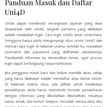
Panduan Masuk dan Daftar
Uni4D
Untuk dapat menikmati serangkaian layanan yang akan
ditawarkan oleh Uni4D, langkah pertama yang dilakukan
adalah melakukan login. Cara login Uni4D amat sederhana.
Pengguna hanya perlu mengunjungi situs resmi Uni4D dan
mencari opsi login di halaman utama. Setelah itu, masukkan
username dan password yang didftarkan sebelumnya.
Pastikanlah informasi itu dimasukkan benar, agar proses
login dapat berlangsung tanpa hambatan.
Jika pengguna masih baru dan belum memiliki akun, tahap
yang harus dilakukan adalah mendaftar atau daftar Uni4D.
Di halaman utama situs, ada pilihan untuk melakukan
pendaftaran. Anda harus memenuhi formulir pendaftaran
dengan informasi yang dibutuhkan dibutuhkan, misalnya
nama, email, dan nomor telepon. Sesudah semua data diisi