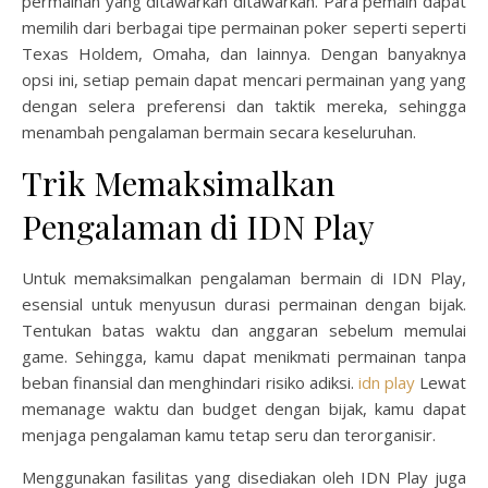
permainan yang ditawarkan ditawarkan. Para pemain dapat
memilih dari berbagai tipe permainan poker seperti seperti
Texas Holdem, Omaha, dan lainnya. Dengan banyaknya
opsi ini, setiap pemain dapat mencari permainan yang yang
dengan selera preferensi dan taktik mereka, sehingga
menambah pengalaman bermain secara keseluruhan.
Trik Memaksimalkan
Pengalaman di IDN Play
Untuk memaksimalkan pengalaman bermain di IDN Play,
esensial untuk menyusun durasi permainan dengan bijak.
Tentukan batas waktu dan anggaran sebelum memulai
game. Sehingga, kamu dapat menikmati permainan tanpa
beban finansial dan menghindari risiko adiksi.
idn play
Lewat
memanage waktu dan budget dengan bijak, kamu dapat
menjaga pengalaman kamu tetap seru dan terorganisir.
Menggunakan fasilitas yang disediakan oleh IDN Play juga