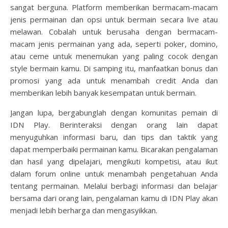
sangat berguna. Platform memberikan bermacam-macam
jenis permainan dan opsi untuk bermain secara live atau
melawan. Cobalah untuk berusaha dengan bermacam-
macam jenis permainan yang ada, seperti poker, domino,
atau ceme untuk menemukan yang paling cocok dengan
style bermain kamu. Di samping itu, manfaatkan bonus dan
promosi yang ada untuk menambah credit Anda dan
memberikan lebih banyak kesempatan untuk bermain.
Jangan lupa, bergabunglah dengan komunitas pemain di
IDN Play. Berinteraksi dengan orang lain dapat
menyuguhkan informasi baru, dan tips dan taktik yang
dapat memperbaiki permainan kamu. Bicarakan pengalaman
dan hasil yang dipelajari, mengikuti kompetisi, atau ikut
dalam forum online untuk menambah pengetahuan Anda
tentang permainan. Melalui berbagi informasi dan belajar
bersama dari orang lain, pengalaman kamu di IDN Play akan
menjadi lebih berharga dan mengasyikkan.