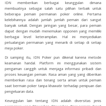
IDN memberikan berbagai keunggulan dimana
membuatnya sebagai salah satu pilihan terbaik untuk
beberapa pemain permainan poker online. Pertama
kelebihannya adalah jumlah jumlah pemain dari sangat
banyak sekali. Dengan jaringan yang besar, para pemain
dapat dengan mudah menemukan opponen yang memiliki
berbagai level keterampilan. Hal ini menyediakan
petualangan permainan yang menarik di setiap di setiap
meja poker.
Di samping itu, IDN Poker pun dikenal karena metode
keamanan handal. Platform ini menggunakan sistem
pengaman canggih untuk menjaga informasi pribadi dan
proses keuangan pemain. Rasa aman yang yang diberikan
memberikan rasa dan tenang serta aman untuk pemain
saat bermain poker tanpa khawatir terhadap penipuan dan
pengeluaran data.
Keunggulan lain tentang IDN adalah diversitas jenis