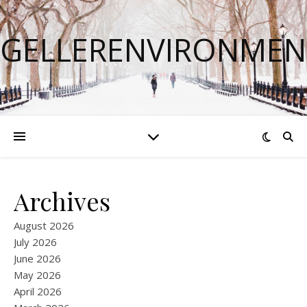
GELLERENVIRONMEN
Archives
August 2026
July 2026
June 2026
May 2026
April 2026