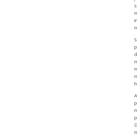
s
m
i
m
S
p
d
m
m
m
h
A
m
p
D
m