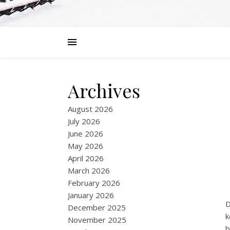
Archives
August 2026
July 2026
June 2026
May 2026
April 2026
March 2026
February 2026
January 2026
D
December 2025
k
November 2025
b