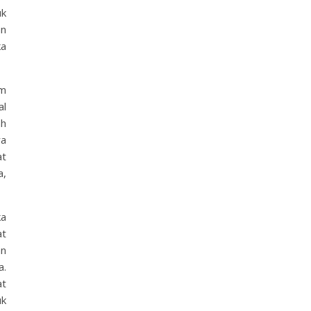
uk
an
ka
am
al
ah
ra
at
a,
ka
t
an
a.
at
uk