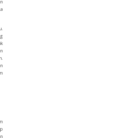
an
ka
u.
ng
uk
an
n.
an
am
am
ap
an