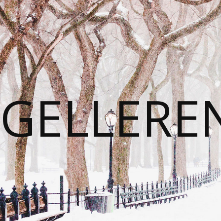
GELLERE