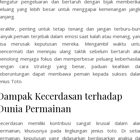
engatur pengeluaran dan bertaruh dengan bijak memberik
eluang yang lebih besar untuk menggapai kemenangan jang
anjang.
erakhir, penting untuk tetap tenang dan jangan terburu-bur
anyak pemain terjebak dalam emosi saat kalah atau menang, ya
isa merusak keputusan mereka. Mengambil waktu unt
encermati dan meninjau ulang taktik sebelum bertaruh ak
enolong menjaga fokus dan memperbesar peluang keberhasila
engan cara strategi yang benar, paduan keahlian d
eberuntungan dapat membawa pemain kepada sukses dal
enius Toto.
Dampak Kecerdasan terhadap
Dunia Permainan
ecerdasan memiliki kontribusi sangat krusial dalam al
ermainan, khususnya pada lingkungan jenius toto. Di seti
ermainan, keputusan yang didasarkan berdasarkan analisa d