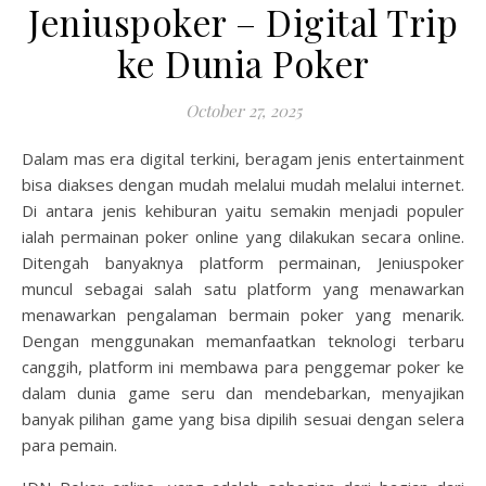
Jeniuspoker – Digital Trip
ke Dunia Poker
October 27, 2025
Dalam mas era digital terkini, beragam jenis entertainment
bisa diakses dengan mudah melalui mudah melalui internet.
Di antara jenis kehiburan yaitu semakin menjadi populer
ialah permainan poker online yang dilakukan secara online.
Ditengah banyaknya platform permainan, Jeniuspoker
muncul sebagai salah satu platform yang menawarkan
menawarkan pengalaman bermain poker yang menarik.
Dengan menggunakan memanfaatkan teknologi terbaru
canggih, platform ini membawa para penggemar poker ke
dalam dunia game seru dan mendebarkan, menyajikan
banyak pilihan game yang bisa dipilih sesuai dengan selera
para pemain.