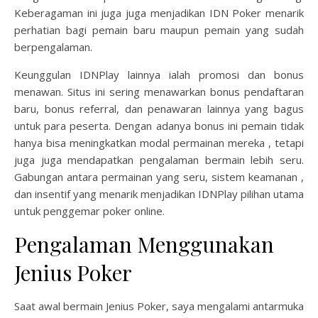
Keberagaman ini juga juga menjadikan IDN Poker menarik
perhatian bagi pemain baru maupun pemain yang sudah
berpengalaman.
Keunggulan IDNPlay lainnya ialah promosi dan bonus
menawan. Situs ini sering menawarkan bonus pendaftaran
baru, bonus referral, dan penawaran lainnya yang bagus
untuk para peserta. Dengan adanya bonus ini pemain tidak
hanya bisa meningkatkan modal permainan mereka , tetapi
juga juga mendapatkan pengalaman bermain lebih seru.
Gabungan antara permainan yang seru, sistem keamanan ,
dan insentif yang menarik menjadikan IDNPlay pilihan utama
untuk penggemar poker online.
Pengalaman Menggunakan
Jenius Poker
Saat awal bermain Jenius Poker, saya mengalami antarmuka