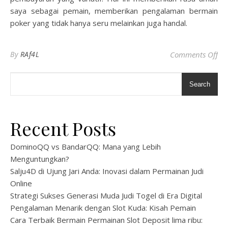
saya sebagai pemain, memberikan pengalaman bermain
poker yang tidak hanya seru melainkan juga handal.
on 
By
RAf4L
Comments Off
Search
Recent Posts
DominoQQ vs BandarQQ: Mana yang Lebih
Menguntungkan?
Salju4D di Ujung Jari Anda: Inovasi dalam Permainan Judi
Online
Strategi Sukses Generasi Muda Judi Togel di Era Digital
Pengalaman Menarik dengan Slot Kuda: Kisah Pemain
Cara Terbaik Bermain Permainan Slot Deposit lima ribu: