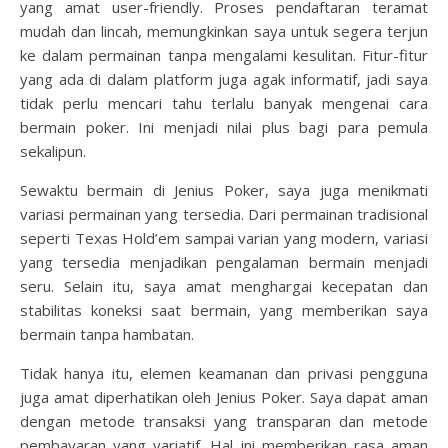
yang amat user-friendly. Proses pendaftaran teramat
mudah dan lincah, memungkinkan saya untuk segera terjun
ke dalam permainan tanpa mengalami kesulitan. Fitur-fitur
yang ada di dalam platform juga agak informatif, jadi saya
tidak perlu mencari tahu terlalu banyak mengenai cara
bermain poker. Ini menjadi nilai plus bagi para pemula
sekalipun.
Sewaktu bermain di Jenius Poker, saya juga menikmati
variasi permainan yang tersedia. Dari permainan tradisional
seperti Texas Hold’em sampai varian yang modern, variasi
yang tersedia menjadikan pengalaman bermain menjadi
seru. Selain itu, saya amat menghargai kecepatan dan
stabilitas koneksi saat bermain, yang memberikan saya
bermain tanpa hambatan.
Tidak hanya itu, elemen keamanan dan privasi pengguna
juga amat diperhatikan oleh Jenius Poker. Saya dapat aman
dengan metode transaksi yang transparan dan metode
pembayaran yang variatif. Hal ini memberikan rasa aman