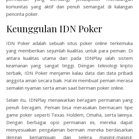
komunitas yang aktif dan penuh semangat di kalangan
pencinta poker.
Keunggulan IDN Poker
IDN Poker adalah sebuah situs poker online terkemuka
yang memberikan sejumlah kualitas untuk para pemain. Di
antara kualitas utama dari pada IDNPlay ialah sistem
keamanan yang sangat tinggi. Dengan teknologi kripto
terbaik, IDN Poker menjamin kalau data dan data pribadi
anggota aman secara baik. Hal ini membuat pemain merasa
semakin nyaman serta aman saat bermain poker online.
Selain itu, IDNPlay menawarkan beragam permainan yang
penuh beragam. Pemain bisa merasakan bermacam tipe
game poker seperti Texas Holdem, Omaha, serta lainnya.
Dengan berbagai opsi permainan ini, mereka dapat
menyesuaikan pengalaman bermain mereka berdasarkan
dengan kemampuan dan selera masing-masing.