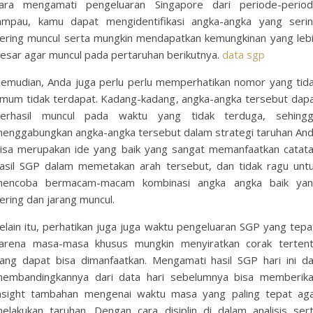
ara mengamati pengeluaran Singapore dari periode-perio
ampau, kamu dapat mengidentifikasi angka-angka yang seri
ering muncul serta mungkin mendapatkan kemungkinan yang leb
esar agar muncul pada pertaruhan berikutnya.
data sgp
emudian, Anda juga perlu perlu memperhatikan nomor yang tid
mum tidak terdapat. Kadang-kadang, angka-angka tersebut dap
erhasil muncul pada waktu yang tidak terduga, sehing
enggabungkan angka-angka tersebut dalam strategi taruhan An
isa merupakan ide yang baik yang sangat memanfaatkan catat
asil SGP dalam memetakan arah tersebut, dan tidak ragu unt
encoba bermacam-macam kombinasi angka angka baik ya
ering dan jarang muncul.
elain itu, perhatikan juga juga waktu pengeluaran SGP yang tepa
arena masa-masa khusus mungkin menyiratkan corak terten
ang dapat bisa dimanfaatkan. Mengamati hasil SGP hari ini d
embandingkannya dari data hari sebelumnya bisa memberik
nsight tambahan mengenai waktu masa yang paling tepat ag
elakukan taruhan. Dengan cara disiplin di dalam analisis ser