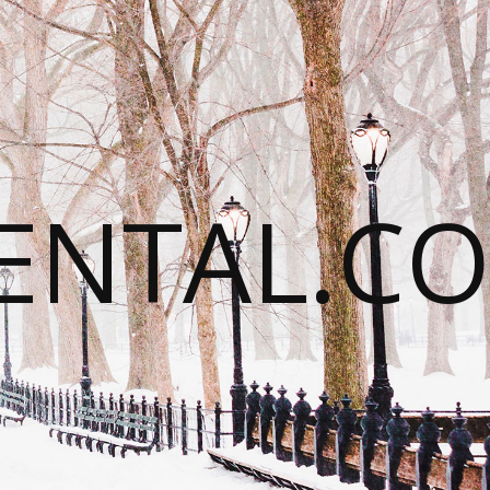
ENTAL.C