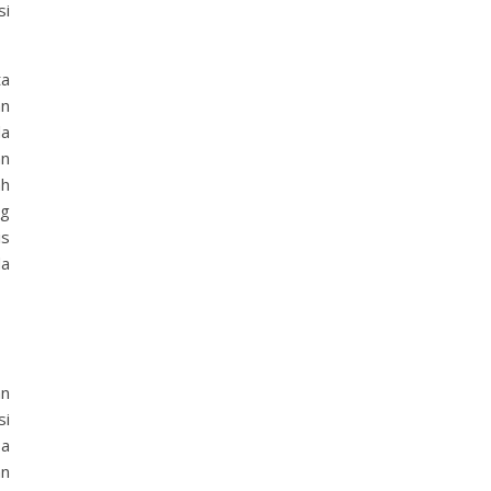
si
ta
an
da
an
ah
ng
is
da
an
si
sa
an