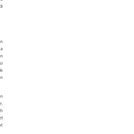
di
an
sa
an
si
uk
an
an
e.
ah
el
at