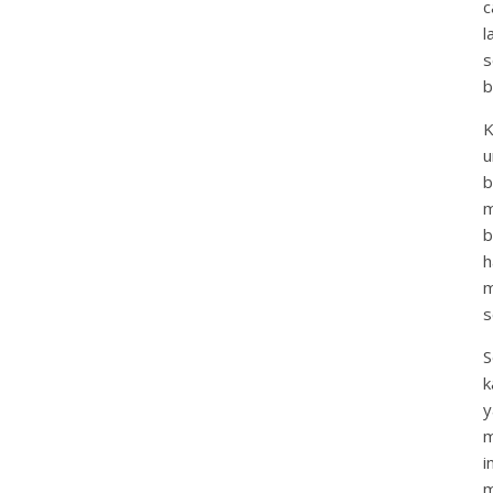
c
l
s
b
K
u
b
m
b
h
m
s
S
k
y
m
i
m