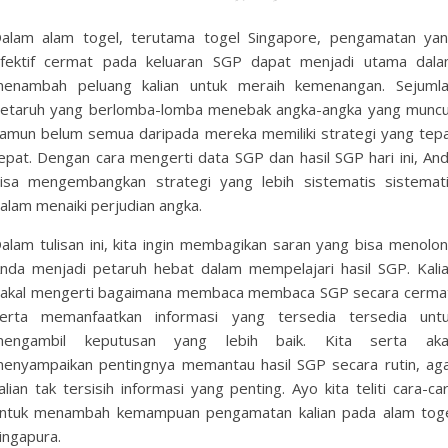
alam alam togel, terutama togel Singapore, pengamatan ya
fektif cermat pada keluaran SGP dapat menjadi utama dal
enambah peluang kalian untuk meraih kemenangan. Sejuml
etaruh yang berlomba-lomba menebak angka-angka yang muncu
amun belum semua daripada mereka memiliki strategi yang tep
epat. Dengan cara mengerti data SGP dan hasil SGP hari ini, An
isa mengembangkan strategi yang lebih sistematis sistemat
alam menaiki perjudian angka.
alam tulisan ini, kita ingin membagikan saran yang bisa menolo
nda menjadi petaruh hebat dalam mempelajari hasil SGP. Kali
akal mengerti bagaimana membaca membaca SGP secara cerma
erta memanfaatkan informasi yang tersedia tersedia unt
engambil keputusan yang lebih baik. Kita serta ak
enyampaikan pentingnya memantau hasil SGP secara rutin, ag
alian tak tersisih informasi yang penting. Ayo kita teliti cara-ca
ntuk menambah kemampuan pengamatan kalian pada alam tog
ingapura.