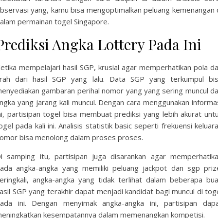
bservasi yang, kamu bisa mengoptimalkan peluang kemenangan 
alam permainan togel Singapore.
Prediksi Angka Lottery Pada Ini
etika mempelajari hasil SGP, krusial agar memperhatikan pola d
rah dari hasil SGP yang lalu. Data SGP yang terkumpul bi
enyediakan gambaran perihal nomor yang yang sering muncul d
ngka yang jarang kali muncul. Dengan cara menggunakan informa
ni, partisipan togel bisa membuat prediksi yang lebih akurat unt
ogel pada kali ini. Analisis statistik basic seperti frekuensi keluar
omor bisa menolong dalam proses proses.
i samping itu, partisipan juga disarankan agar memperhatik
ada angka-angka yang memiliki peluang jackpot dan sgp priz
eringkali, angka-angka yang tidak terlihat dalam beberapa bu
asil SGP yang terakhir dapat menjadi kandidat bagi muncul di tog
ada ini. Dengan menyimak angka-angka ini, partisipan dap
eningkatkan kesempatannya dalam memenangkan kompetisi.