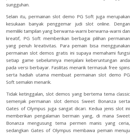
sungguhan.
Selain itu, permainan slot demo PG Soft juga merupakan
kesukaan banyak penggemar judi slot online. Dengan
memiliki tampilan yang berwarna-warni berwarna-warni dan
kreatif, PG Soft memberikan berbagai pilihan permainan
yang penuh kreativitas. Para pemain bisa menggunakan
permainan slot demos gratis ini supaya memahami fungsi
setiap game sebelumnya menjalani keberuntungan anda
pada versi berbayar. Fasilitas menarik termasuk free spins
serta hadiah utama membuat permainan slot demo PG
Soft semakin menarik.
Tidak ketinggalan, slot demos yang bertema tema classic
semenjak permainan slot demos Sweet Bonanza serta
Gates of Olympus juga sangat dicari. Kedua jenis slot ini
memberikan pengalaman bermain yang, di mana Sweet
Bonanza mengusung tema permen manis yang ceria,
sedangkan Gates of Olympus membawa pemain menuju