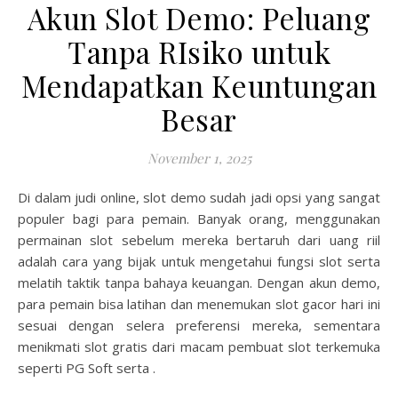
Akun Slot Demo: Peluang
Tanpa RIsiko untuk
Mendapatkan Keuntungan
Besar
November 1, 2025
Di dalam judi online, slot demo sudah jadi opsi yang sangat
populer bagi para pemain. Banyak orang, menggunakan
permainan slot sebelum mereka bertaruh dari uang riil
adalah cara yang bijak untuk mengetahui fungsi slot serta
melatih taktik tanpa bahaya keuangan. Dengan akun demo,
para pemain bisa latihan dan menemukan slot gacor hari ini
sesuai dengan selera preferensi mereka, sementara
menikmati slot gratis dari macam pembuat slot terkemuka
seperti PG Soft serta .