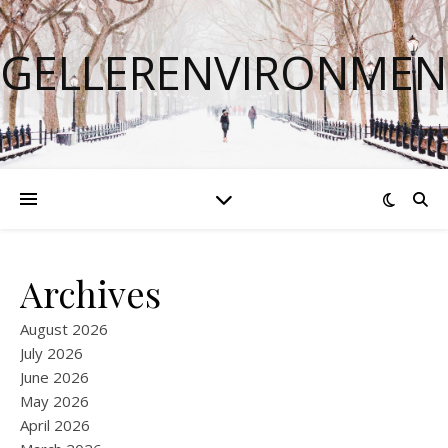
GELLERENVIRONMEN
Archives
August 2026
July 2026
June 2026
May 2026
April 2026