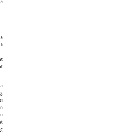
ta
ta
di
i,
at
at
na
ng
si
in
au
at
ng