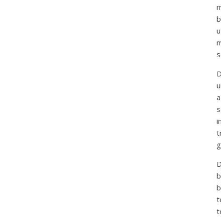
m
b
u
m
s
D
u
a
s
i
t
g
D
b
b
t
t