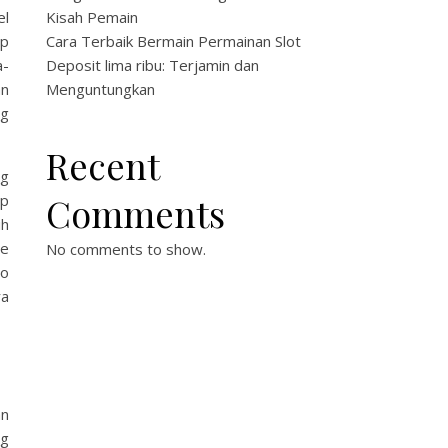
el
Kisah Pemain
ap
Cara Terbaik Bermain Permainan Slot
a-
Deposit lima ribu: Terjamin dan
an
Menguntungkan
ng
Recent
ng
Comments
gp
ih
re
No comments to show.
yo
ra
an
ng