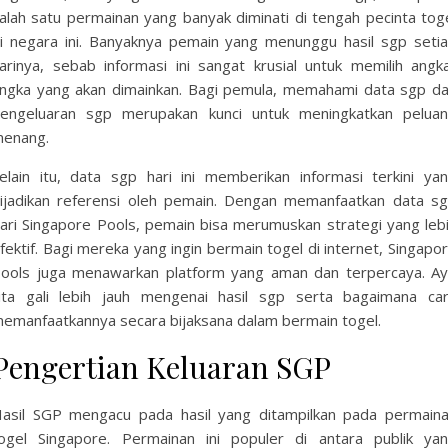
alah satu permainan yang banyak diminati di tengah pecinta tog
i negara ini. Banyaknya pemain yang menunggu hasil sgp seti
arinya, sebab informasi ini sangat krusial untuk memilih angk
ngka yang akan dimainkan. Bagi pemula, memahami data sgp d
engeluaran sgp merupakan kunci untuk meningkatkan pelua
enang.
elain itu, data sgp hari ini memberikan informasi terkini ya
ijadikan referensi oleh pemain. Dengan memanfaatkan data s
ari Singapore Pools, pemain bisa merumuskan strategi yang leb
fektif. Bagi mereka yang ingin bermain togel di internet, Singapo
ools juga menawarkan platform yang aman dan terpercaya. A
ita gali lebih jauh mengenai hasil sgp serta bagaimana ca
emanfaatkannya secara bijaksana dalam bermain togel.
Pengertian Keluaran SGP
asil SGP mengacu pada hasil yang ditampilkan pada permain
ogel Singapore. Permainan ini populer di antara publik ya