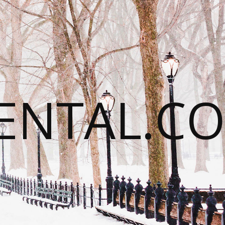
ENTAL.C