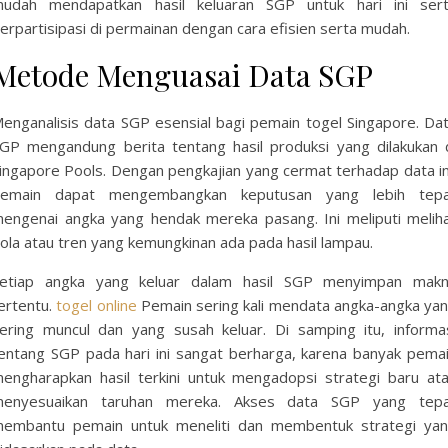
udah mendapatkan hasil keluaran SGP untuk hari ini ser
erpartisipasi di permainan dengan cara efisien serta mudah.
Metode Menguasai Data SGP
enganalisis data SGP esensial bagi pemain togel Singapore. Da
GP mengandung berita tentang hasil produksi yang dilakukan 
ingapore Pools. Dengan pengkajian yang cermat terhadap data in
emain dapat mengembangkan keputusan yang lebih tep
engenai angka yang hendak mereka pasang. Ini meliputi melih
ola atau tren yang kemungkinan ada pada hasil lampau.
etiap angka yang keluar dalam hasil SGP menyimpan mak
ertentu.
togel online
Pemain sering kali mendata angka-angka ya
ering muncul dan yang susah keluar. Di samping itu, informa
entang SGP pada hari ini sangat berharga, karena banyak pema
engharapkan hasil terkini untuk mengadopsi strategi baru at
enyesuaikan taruhan mereka. Akses data SGP yang tep
embantu pemain untuk meneliti dan membentuk strategi ya