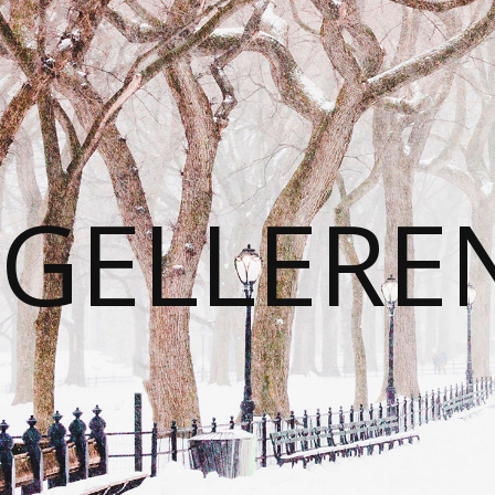
GELLERE