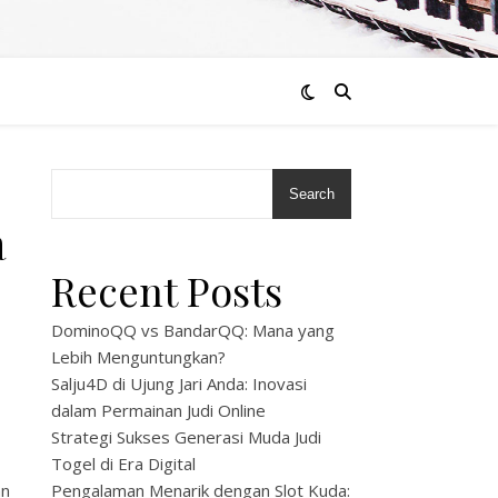
Search
a
Recent Posts
DominoQQ vs BandarQQ: Mana yang
Lebih Menguntungkan?
Salju4D di Ujung Jari Anda: Inovasi
dalam Permainan Judi Online
Strategi Sukses Generasi Muda Judi
Togel di Era Digital
an
Pengalaman Menarik dengan Slot Kuda: