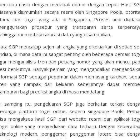
encoba nasib dengan menebak nomor dengan tepat. Hasil S
iasanya diumumkan secara resmi oleh Singapore Pools, otorit
tama dari togel yang ada di Singapura. Proses undi diadak
enggunakan prosedur yang transparan serta terpercay
ehingga memastikan akurasi data yang disampaikan.
ata SGP mencakup sejumlah angka yang dikeluarkan di setiap se
ndian, di mana data ini sangat penting oleh beberapa pemain tog
gar menganalisis tren dan peluang nomor yang akan muncul pa
esi berikutnya. Banyak pemain yang mengandalkan mengandalk
nformasi SGP sebagai pedoman dalam memasang taruhan, seb
ren yang nampak dari keluaran sebelumnya dapat membe
ambaran bagi prediksi angka di masa mendatang.
i samping itu, pengeluaran SGP juga berkaitan terkait deng
erbagai platform togel online, seperti Singapore Pools. Pema
isa mengakses hasil SGP dari website resmi dan aplikasi tog
ogel online yang menyediakan data terbaru. Dengan keberada
eknologi modern, penggemar penggemar lotere bisa deng