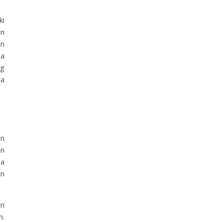
ki
an
in
ya
ng
ra
an
an
sa
an
an
n.