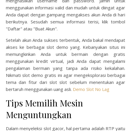
menghasilkan username dan password. Jamin untuk
menggunakan informasi valid dan mudah untuk diingat agar
Anda dapat dengan gampang mengakses akun Anda di hari
berikutnya. Sesudah semua informasi terisi, klik tombol
"Daftar" atau "Buat Akun".
Setelah akun Anda sukses terbentuk, Anda bakal mendapat
akses ke berbagai slot demo yang. Kebanyakan situs ini
memungkinkan Anda untuk bermain dengan gratis
menggunakan kredit virtual, jadi Anda dapat mengalami
pengalaman bermain yang tanpa ada risiko kekalahan.
Nikmati slot demo gratis ini agar mengeksplorasi berbagai
tema dan fitur dari slot slot sebelum menentukan agar
bertaruh menggunakan uang asli.
Demo Slot No Lag
Tips Memilih Mesin
Menguntungkan
Dalam menyeleksi slot gacor, hal pertama adalah RTP yaitu