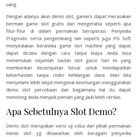
uang.
Dengan adanya akun demo slot, gamers dapat merasakan
bermain game slot gratis dan mengetahui seperti apa
fitur-fitur di dalam permainan beroperasi. Penyedia
Pragmatic serta pengembang lain seperti juga PG Soft
menyediakan beraneka game slot machine yang dapat
dapat dicoba dengan cara tanpa biaya. Anda bisa
menemukan sejumlah tautan slot gacor hari ini yang
memberikan kesempatan besar untuk mendapatkan
keberhasilan tanpa risiko kehilangan dana. Mari kita
menyelami lebih lanjut mengenai keuntungan menggunakan
demo slot percobaan dan bagaimana hal itu dapat
menolong Anda menjadi pemain yang jauh lebih cerdas.
Apa Sebetulnya Slot Demo?
Demo slot merupakan versi uji coba dari pihak permainan
mesin slot yg ditawarkan oleh beragam penyedia