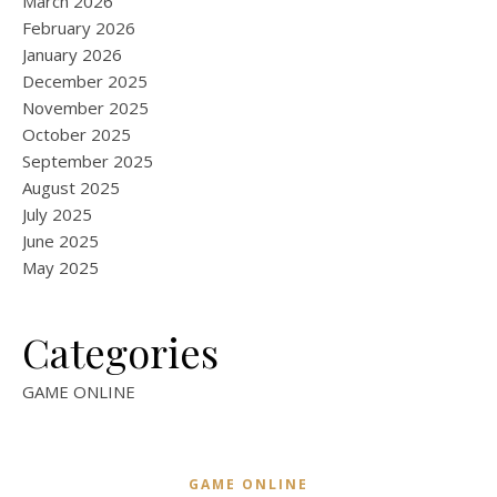
March 2026
February 2026
January 2026
December 2025
November 2025
October 2025
September 2025
August 2025
July 2025
June 2025
May 2025
Categories
GAME ONLINE
GAME ONLINE