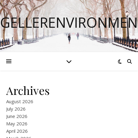
GELLERENVIRONMEN
Archives
August 2026
July 2026
June 2026
May 2026
April 2026