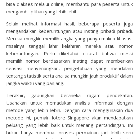
bisa diakses melalui online, membantu para peserta untuk
mengambil pilihan yang lebih lebih.
Selain melihat informasi hasil, beberapa peserta juga
mengandalkan keberuntungan atau insting pribadi pribadi.
Mereka mungkin memilih angka yang punya makna khusus,
misalnya tanggal lahir kelahiran mereka atau nomor
keberuntungan. Perlu diketahui dicatat bahwa meski
memilih nomor berdasarkan insting dapat memberikan
sensasi menyenangkan, pengetahuan yang mendalam
tentang statistik serta analisa mungkin jauh produktif dalam
jangka waktu yang panjang.
Terakhir, gabungkan beraneka ragam pendekatan.
Usahakan untuk memadukan analisis informasi dengan
metode yang lebih lebih. Dengan cara menggunakan dua
metode ini, pemain lotere Singapore akan mendapatkan
peluang yang lebih baik untuk menang pertandingan. Ini
bukan hanya membuat proses permainan jadi lebih seru