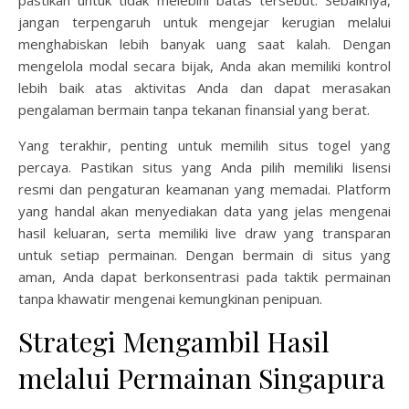
pastikan untuk tidak melebihi batas tersebut. Sebaiknya,
jangan terpengaruh untuk mengejar kerugian melalui
menghabiskan lebih banyak uang saat kalah. Dengan
mengelola modal secara bijak, Anda akan memiliki kontrol
lebih baik atas aktivitas Anda dan dapat merasakan
pengalaman bermain tanpa tekanan finansial yang berat.
Yang terakhir, penting untuk memilih situs togel yang
percaya. Pastikan situs yang Anda pilih memiliki lisensi
resmi dan pengaturan keamanan yang memadai. Platform
yang handal akan menyediakan data yang jelas mengenai
hasil keluaran, serta memiliki live draw yang transparan
untuk setiap permainan. Dengan bermain di situs yang
aman, Anda dapat berkonsentrasi pada taktik permainan
tanpa khawatir mengenai kemungkinan penipuan.
Strategi Mengambil Hasil
melalui Permainan Singapura