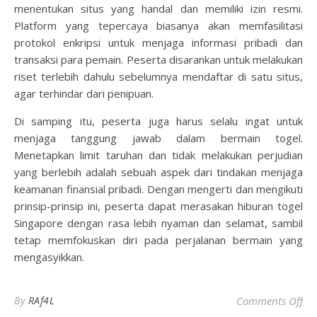
menentukan situs yang handal dan memiliki izin resmi.
Platform yang tepercaya biasanya akan memfasilitasi
protokol enkripsi untuk menjaga informasi pribadi dan
transaksi para pemain. Peserta disarankan untuk melakukan
riset terlebih dahulu sebelumnya mendaftar di satu situs,
agar terhindar dari penipuan.
Di samping itu, peserta juga harus selalu ingat untuk
menjaga tanggung jawab dalam bermain togel.
Menetapkan limit taruhan dan tidak melakukan perjudian
yang berlebih adalah sebuah aspek dari tindakan menjaga
keamanan finansial pribadi. Dengan mengerti dan mengikuti
prinsip-prinsip ini, peserta dapat merasakan hiburan togel
Singapore dengan rasa lebih nyaman dan selamat, sambil
tetap memfokuskan diri pada perjalanan bermain yang
mengasyikkan.
on 
By
RAf4L
Comments Off