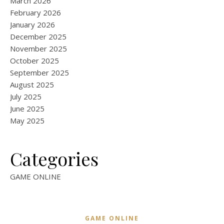
March 2026
February 2026
January 2026
December 2025
November 2025
October 2025
September 2025
August 2025
July 2025
June 2025
May 2025
Categories
GAME ONLINE
GAME ONLINE