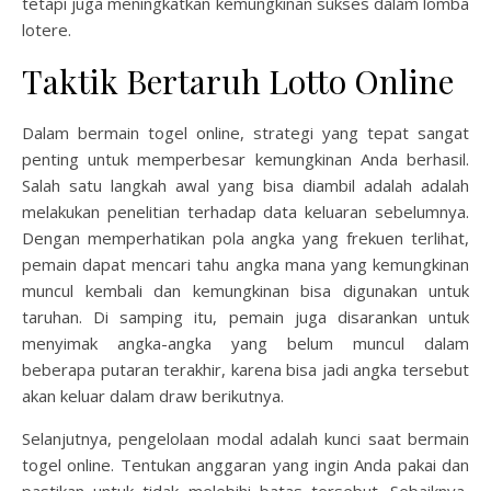
tetapi juga meningkatkan kemungkinan sukses dalam lomba
lotere.
Taktik Bertaruh Lotto Online
Dalam bermain togel online, strategi yang tepat sangat
penting untuk memperbesar kemungkinan Anda berhasil.
Salah satu langkah awal yang bisa diambil adalah adalah
melakukan penelitian terhadap data keluaran sebelumnya.
Dengan memperhatikan pola angka yang frekuen terlihat,
pemain dapat mencari tahu angka mana yang kemungkinan
muncul kembali dan kemungkinan bisa digunakan untuk
taruhan. Di samping itu, pemain juga disarankan untuk
menyimak angka-angka yang belum muncul dalam
beberapa putaran terakhir, karena bisa jadi angka tersebut
akan keluar dalam draw berikutnya.
Selanjutnya, pengelolaan modal adalah kunci saat bermain
togel online. Tentukan anggaran yang ingin Anda pakai dan