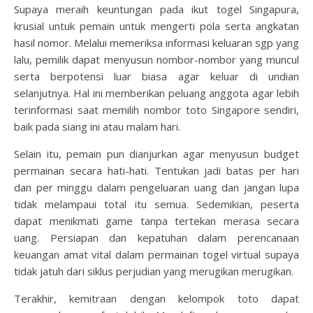
Supaya meraih keuntungan pada ikut togel Singapura,
krusial untuk pemain untuk mengerti pola serta angkatan
hasil nomor. Melalui memeriksa informasi keluaran sgp yang
lalu, pemilik dapat menyusun nombor-nombor yang muncul
serta berpotensi luar biasa agar keluar di undian
selanjutnya. Hal ini memberikan peluang anggota agar lebih
terinformasi saat memilih nombor toto Singapore sendiri,
baik pada siang ini atau malam hari.
Selain itu, pemain pun dianjurkan agar menyusun budget
permainan secara hati-hati. Tentukan jadi batas per hari
dan per minggu dalam pengeluaran uang dan jangan lupa
tidak melampaui total itu semua. Sedemikian, peserta
dapat menikmati game tanpa tertekan merasa secara
uang. Persiapan dan kepatuhan dalam perencanaan
keuangan amat vital dalam permainan togel virtual supaya
tidak jatuh dari siklus perjudian yang merugikan merugikan.
Terakhir, kemitraan dengan kelompok toto dapat