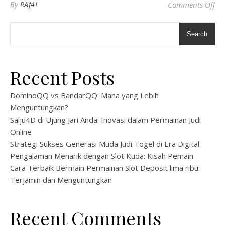
on
By
RAf4L
Comments Off
Search
Recent Posts
DominoQQ vs BandarQQ: Mana yang Lebih
Menguntungkan?
Salju4D di Ujung Jari Anda: Inovasi dalam Permainan Judi
Online
Strategi Sukses Generasi Muda Judi Togel di Era Digital
Pengalaman Menarik dengan Slot Kuda: Kisah Pemain
Cara Terbaik Bermain Permainan Slot Deposit lima ribu:
Terjamin dan Menguntungkan
Recent Comments