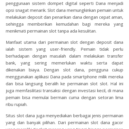
penggunaan sistem dompet digital seperti Dana menjadi
opsi snagat menarik. Slot dana memungkinkan pemain untuk
melakukan deposit dan penarikan dana dengan cepat aman,
sehingga memberikan kemudahan bagi mereka yang
menikmati permainan slot tanpa ada kesulitan.
Manfaat utama dari permainan slot dengan deposit dana
ialah sistem yang user-friendly. Pemain tidak perlu
berhadapan dengan masalah dalam melakukan transfer
bank, yang sering memerlukan waktu serta dapat
dikenakan biaya. Dengan slot dana, pengguna cukup
menggunakan aplikasi Dana pada smartphone milik mereka
dan bisa langsung beralih ke permainan slot slot. Hal ini
juga memfasilitasi transaksi dengan investasi kecil, di mana
pemain bisa memulai bermain cuma dengan setoran lima
ribu rupiah.
Situs slot dana juga menyediakan berbagai jenis permainan
yang dan banyak pilihan. Dari permainan slot dana gacor