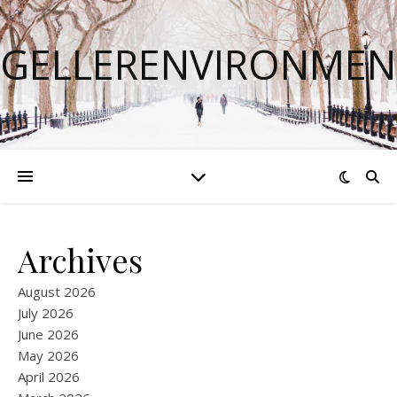
GELLERENVIRONMEN
Archives
August 2026
July 2026
June 2026
May 2026
April 2026