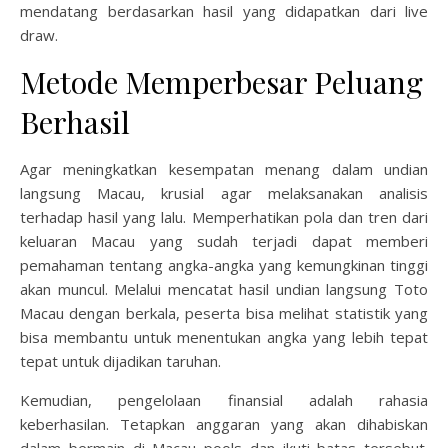
mendatang berdasarkan hasil yang didapatkan dari live
draw.
Metode Memperbesar Peluang
Berhasil
Agar meningkatkan kesempatan menang dalam undian
langsung Macau, krusial agar melaksanakan analisis
terhadap hasil yang lalu. Memperhatikan pola dan tren dari
keluaran Macau yang sudah terjadi dapat memberi
pemahaman tentang angka-angka yang kemungkinan tinggi
akan muncul. Melalui mencatat hasil undian langsung Toto
Macau dengan berkala, peserta bisa melihat statistik yang
bisa membantu untuk menentukan angka yang lebih tepat
tepat untuk dijadikan taruhan.
Kemudian, pengelolaan finansial adalah rahasia
keberhasilan. Tetapkan anggaran yang akan dihabiskan