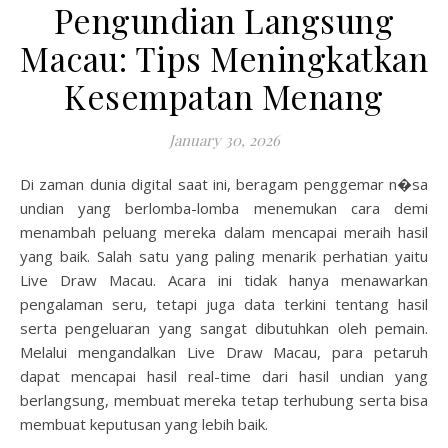
Pengundian Langsung
Macau: Tips Meningkatkan
Kesempatan Menang
January 30, 2026
Di zaman dunia digital saat ini, beragam penggemar n�sa
undian yang berlomba-lomba menemukan cara demi
menambah peluang mereka dalam mencapai meraih hasil
yang baik. Salah satu yang paling menarik perhatian yaitu
Live Draw Macau. Acara ini tidak hanya menawarkan
pengalaman seru, tetapi juga data terkini tentang hasil
serta pengeluaran yang sangat dibutuhkan oleh pemain.
Melalui mengandalkan Live Draw Macau, para petaruh
dapat mencapai hasil real-time dari hasil undian yang
berlangsung, membuat mereka tetap terhubung serta bisa
membuat keputusan yang lebih baik.