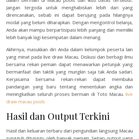
dalam bermain di Macau pools dan ikuti batas tersebut.
Jangan tergoda untuk menghabiskan lebih dari yang
direncanakan, sebab ini dapat berujung pada hilangnya
modal yang belum diharapkan. Dengan mengontrol belanja,
Anda akan mampu berpartisipasi lebih panjang dan memiliki
lebih banyak lagi kesempatan dalam menang.
Akhirnya, masukkan diri Anda dalam kelompok peserta lain
yang minat pada live draw Macau. Diskusi dan berbagi ilmu
bersama rekan pemain dapat menawarkan petunjuk yang
bermanfaat dan taktik yang mungkin saja tak Anda sadari.
Kerjasama bersama rekan-rekan dapat membuka
pandangan yang baru tentang menentukan angka dan
meningkatkan seluruh proses bermain di Toto Macau.
live
draw macau pools
Hasil dan Output Terkini
Hasil dan keluaran terbaru dari pengundian langsung Macau
sungguh ditunggu oleh banyak pemain. Setiap output yang