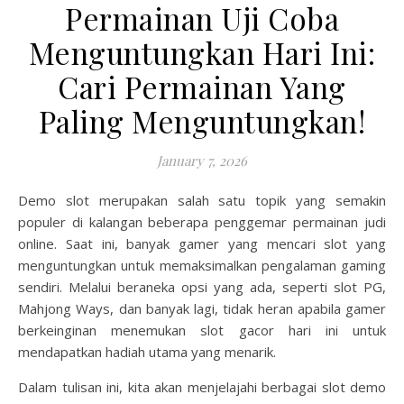
Permainan Uji Coba
Menguntungkan Hari Ini:
Cari Permainan Yang
Paling Menguntungkan!
January 7, 2026
Demo slot merupakan salah satu topik yang semakin
populer di kalangan beberapa penggemar permainan judi
online. Saat ini, banyak gamer yang mencari slot yang
menguntungkan untuk memaksimalkan pengalaman gaming
sendiri. Melalui beraneka opsi yang ada, seperti slot PG,
Mahjong Ways, dan banyak lagi, tidak heran apabila gamer
berkeinginan menemukan slot gacor hari ini untuk
mendapatkan hadiah utama yang menarik.
Dalam tulisan ini, kita akan menjelajahi berbagai slot demo