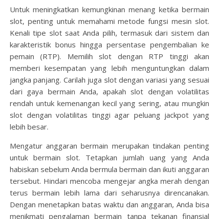
Untuk meningkatkan kemungkinan menang ketika bermain
slot, penting untuk memahami metode fungsi mesin slot.
Kenali tipe slot saat Anda pilih, termasuk dari sistem dan
karakteristik bonus hingga persentase pengembalian ke
pemain (RTP). Memilih slot dengan RTP tinggi akan
memberi kesempatan yang lebih menguntungkan dalam
jangka panjang. Carilah juga slot dengan variasi yang sesuai
dari gaya bermain Anda, apakah slot dengan volatilitas
rendah untuk kemenangan kecil yang sering, atau mungkin
slot dengan volatilitas tinggi agar peluang jackpot yang
lebih besar.
Mengatur anggaran bermain merupakan tindakan penting
untuk bermain slot. Tetapkan jumlah uang yang Anda
habiskan sebelum Anda bermula bermain dan ikuti anggaran
tersebut. Hindari mencoba mengejar angka merah dengan
terus bermain lebih lama dari seharusnya direncanakan.
Dengan menetapkan batas waktu dan anggaran, Anda bisa
menikmati pengalaman bermain tanpa tekanan finansial