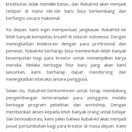
kreativitas tidak memiliki batas, dan Rubah4d akan menjadi
tempat di mana ide-ide baru bisa berkembang dan
berfungsi secara maksimal.
Ke depan, kami ingin memperluas jangkauan Rubah4d ke
lebih banyak komunitas kreatif di seluruh Indonesia. Dengan
meningkatkan kolaborasi dengan para profesional dan
peminat, Rubah4d berharap bisa memberikan lebih banyak
kesempatan bagi para kreator untuk menampilkan karya
mereka. Melalui berbagai fitur baru yang akan kami
luncurkan, kami berharap dapat mendorong dan
meningkatkan interaksi antara pengguna.
Selain itu, Rubah4d berkomitmen untuk tetap mendukung
pengembangan keterampilan para pengguna melalui
berbagai program pelatihan dan workshop. Dengan
memberikan akses kepada lebih banyak orang untuk belajar
dan berkolaborasi, kami yakin bahwa Rubah4d akan menjadi
pusat pertumbuhan bagi para kreator di masa depan. Kami