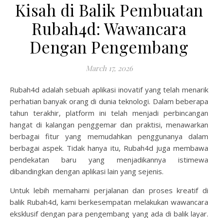
Kisah di Balik Pembuatan
Rubah4d: Wawancara
Dengan Pengembang
March 17, 2026
Rubah4d adalah sebuah aplikasi inovatif yang telah menarik
perhatian banyak orang di dunia teknologi. Dalam beberapa
tahun terakhir, platform ini telah menjadi perbincangan
hangat di kalangan penggemar dan praktisi, menawarkan
berbagai fitur yang memudahkan penggunanya dalam
berbagai aspek. Tidak hanya itu, Rubah4d juga membawa
pendekatan baru yang menjadikannya istimewa
dibandingkan dengan aplikasi lain yang sejenis.
Untuk lebih memahami perjalanan dan proses kreatif di
balik Rubah4d, kami berkesempatan melakukan wawancara
eksklusif dengan para pengembang yang ada di balik layar.