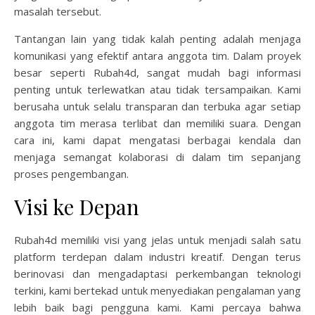
masalah tersebut.
Tantangan lain yang tidak kalah penting adalah menjaga
komunikasi yang efektif antara anggota tim. Dalam proyek
besar seperti Rubah4d, sangat mudah bagi informasi
penting untuk terlewatkan atau tidak tersampaikan. Kami
berusaha untuk selalu transparan dan terbuka agar setiap
anggota tim merasa terlibat dan memiliki suara. Dengan
cara ini, kami dapat mengatasi berbagai kendala dan
menjaga semangat kolaborasi di dalam tim sepanjang
proses pengembangan.
Visi ke Depan
Rubah4d memiliki visi yang jelas untuk menjadi salah satu
platform terdepan dalam industri kreatif. Dengan terus
berinovasi dan mengadaptasi perkembangan teknologi
terkini, kami bertekad untuk menyediakan pengalaman yang
lebih baik bagi pengguna kami. Kami percaya bahwa