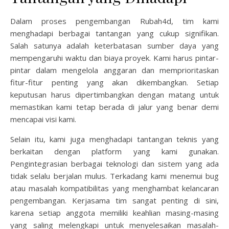
Dalam proses pengembangan Rubah4d, tim kami
menghadapi berbagai tantangan yang cukup signifikan.
Salah satunya adalah keterbatasan sumber daya yang
mempengaruhi waktu dan biaya proyek. Kami harus pintar-
pintar dalam mengelola anggaran dan memprioritaskan
fitur-fitur penting yang akan dikembangkan. Setiap
keputusan harus dipertimbangkan dengan matang untuk
memastikan kami tetap berada di jalur yang benar demi
mencapai visi kami.
Selain itu, kami juga menghadapi tantangan teknis yang
berkaitan dengan platform yang kami gunakan.
Pengintegrasian berbagai teknologi dan sistem yang ada
tidak selalu berjalan mulus. Terkadang kami menemui bug
atau masalah kompatibilitas yang menghambat kelancaran
pengembangan. Kerjasama tim sangat penting di sini,
karena setiap anggota memiliki keahlian masing-masing
yang saling melengkapi untuk menyelesaikan masalah-