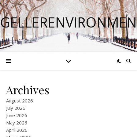
GELLERENVIRONMEN
Archives
August 2026
July 2026
June 2026
May 2026
April 2026