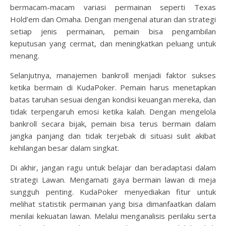
bermacam-macam variasi permainan seperti Texas
Hold’em dan Omaha. Dengan mengenal aturan dan strategi
setiap jenis permainan, pemain bisa pengambilan
keputusan yang cermat, dan meningkatkan peluang untuk
menang.
Selanjutnya, manajemen bankroll menjadi faktor sukses
ketika bermain di KudaPoker. Pemain harus menetapkan
batas taruhan sesuai dengan kondisi keuangan mereka, dan
tidak terpengaruh emosi ketika kalah. Dengan mengelola
bankroll secara bijak, pemain bisa terus bermain dalam
jangka panjang dan tidak terjebak di situasi sulit akibat
kehilangan besar dalam singkat.
Di akhir, jangan ragu untuk belajar dan beradaptasi dalam
strategi Lawan. Mengamati gaya bermain lawan di meja
sungguh penting. KudaPoker menyediakan fitur untuk
melihat statistik permainan yang bisa dimanfaatkan dalam
menilai kekuatan lawan. Melalui menganalisis perilaku serta