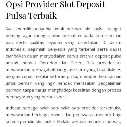
Opsi Provider Slot Deposit
Pulsa Terbaik
Saat memilih penyedia untuk bermain slot pulsa, sangat
penting agar mengarahkan perhatian pada ketersediaan
dan serta kualitas layanan yang disediakan. Di dalam
Indonesia, sejumlah penyedia yang terkenal serta dapat
diandalkan dalam menyediakan servis slot via deposit pulsa
adalah Indosat Ooredoo dan Three. Baik provider ini
menawarkan berbagai pilihan game seru yang bisa diakses
dengan cepat melalui setoran pulsa, memberi kemudahan
untuk pemain yang ingin hendak merasakan pengalaman
bermain tanpa harus menghadapi kesulitan dengan proses
pembayaran yang berbelit-belit.
Indosat, sebagai salah satu salah satu provider terkemuka,
menawarkan berbagai bonus dan penawaran menarik bagi
semua pemain slot pulsa. Melalui permainan pulsa Indosat,