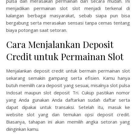
pulsa dan merasakan permainan dari secara mudah. Ini
menjadikan permainan slot slot menjadi terkenal di
kalangan berbagai masyarakat, sebab siapa pun bisa
bergabung serta merasakan sensasi tanpa cemas tentang
biaya potongan saat setoran.
Cara Menjalankan Deposit
Credit untuk Permainan Slot
Menjalankan deposit credit untuk bermain permainan slot
sekarang semakin gampang serta efisien. Kamu hanya
butuh memilih cara deposit yang sesuai, misalnya slot pulsa
Indosat maupun slot deposit Tri. Cukup pastikan nomor
yang Anda gunakan Anda daftarkan sudah daftar serta
dapat dipakai untuk transaksi. Setelah itu, masuk ke
website slot yang dan temukan opsi deposit credit.
Biasanya, tahapan ini akan memilih angka setoran yang
diinginkan kamu.