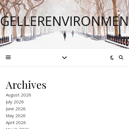
GELLERENVIRONMEN
Archives
August 2026
July 2026
June 2026
May 2026
April 2026