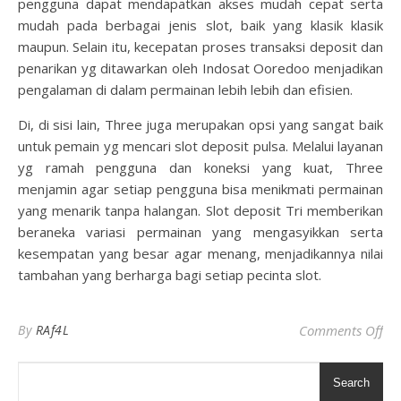
pengguna dapat mendapatkan akses mudah cepat serta
mudah pada berbagai jenis slot, baik yang klasik klasik
maupun. Selain itu, kecepatan proses transaksi deposit dan
penarikan yg ditawarkan oleh Indosat Ooredoo menjadikan
pengalaman di dalam permainan lebih lebih dan efisien.
Di, di sisi lain, Three juga merupakan opsi yang sangat baik
untuk pemain yg mencari slot deposit pulsa. Melalui layanan
yg ramah pengguna dan koneksi yang kuat, Three
menjamin agar setiap pengguna bisa menikmati permainan
yang menarik tanpa halangan. Slot deposit Tri memberikan
beraneka variasi permainan yang mengasyikkan serta
kesempatan yang besar agar menang, menjadikannya nilai
tambahan yang berharga bagi setiap pecinta slot.
on 
By
RAf4L
Comments Off
Search