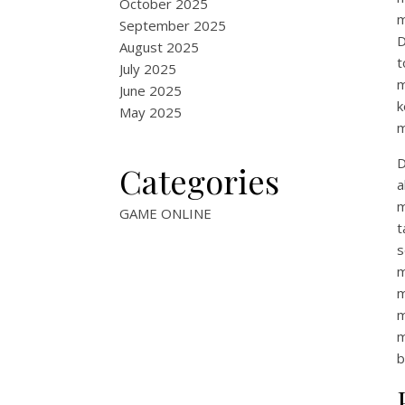
October 2025
m
September 2025
D
August 2025
t
July 2025
m
June 2025
k
May 2025
m
D
Categories
a
m
GAME ONLINE
t
s
m
m
m
b