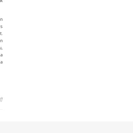
uk
an
us
t.
n
u,
da
ya
on Cara Meningkatkan Profit Permainan Togel milik Anda di Warg
ff