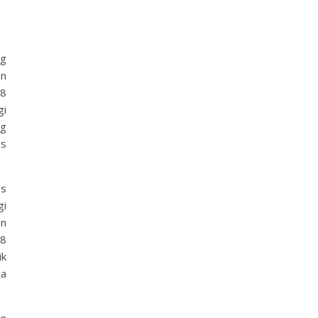
ng
an
88
gi
ng
is
es
gi
an
88
ik
ya