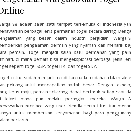
Online
arga 88 adalah salah satu tempat terkemuka di Indonesia ya
enawarkan berbagai jenis permainan togel secara daring. Deng
engalaman yang besar dalam industri perjudian, Warga-
emberikan pengalaman bermain yang nyaman dan menarik ba
ara pemain. Togel menjadi salah satu permainan yang pali
iminati, di mana pemain bisa mengeksplorasi berbagai jenis jen
ogel seperti togel SGP, togel HK, dan togel SDY.
ogel online sudah menjadi trendi karena kemudahan dalam aks
an peluang untuk mendapatkan hadiah besar. Dengan teknolo
ang terus maju, pemain sekarang dapat bertaruh setiap saat d
i lokasi mana pun melalui perangkat mereka. Warga 
enawarkan interface yang user-friendly serta fitur-fitur menar
ainnya untuk memberikan kenyamanan bagi para penggunan
alam bertaruh.