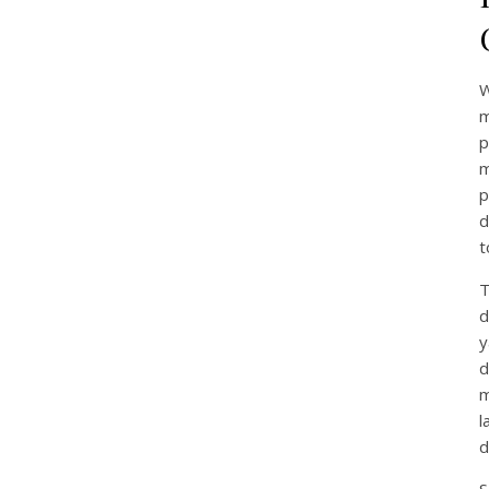
W
m
p
m
p
d
t
T
d
y
d
m
l
d