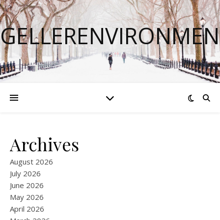
GELLERENVIRONMEN
Archives
August 2026
July 2026
June 2026
May 2026
April 2026