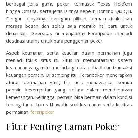
berbagai jenis game poker, termasuk Texas Hold’em
hingga Omaha, serta jenis lainnya seperti Domino Qiu Qiu.
Dengan banyaknya beragam pilihan, pemain tidak akan
merasa bosan dan selalu saja memiliki hal baru untuk
dimainkan. Diversitas ini menjadikan Feraripoker menjadi
destinasi utama untuk para penggemar poker.
Aspek keamanan serta keadilan dalam permainan juga
menjadi fokus situs ini. Situs ini memanfaatkan sistem
keamanan yang untuk melindungi data pribadi dan transaksi
keuangan pemain. Di samping itu, Feraripoker menerapkan
aturan permainan yang fair adil, menawarkan semua
pemain kesempatan yang setara dalam mendapatkan
kemenangan. Sehingga, pemain bisa bermain dalam kondisi
tenang tanpa harus khawatir soal keamanan serta kualitas
permainan.
feraripoker
Fitur Penting Laman Poker