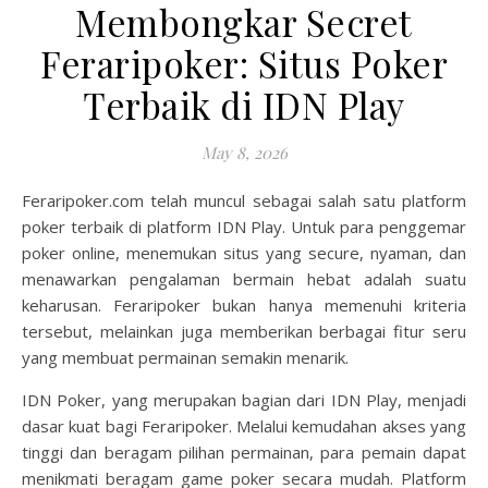
Membongkar Secret
Feraripoker: Situs Poker
Terbaik di IDN Play
May 8, 2026
Feraripoker.com telah muncul sebagai salah satu platform
poker terbaik di platform IDN Play. Untuk para penggemar
poker online, menemukan situs yang secure, nyaman, dan
menawarkan pengalaman bermain hebat adalah suatu
keharusan. Feraripoker bukan hanya memenuhi kriteria
tersebut, melainkan juga memberikan berbagai fitur seru
yang membuat permainan semakin menarik.
IDN Poker, yang merupakan bagian dari IDN Play, menjadi
dasar kuat bagi Feraripoker. Melalui kemudahan akses yang
tinggi dan beragam pilihan permainan, para pemain dapat
menikmati beragam game poker secara mudah. Platform