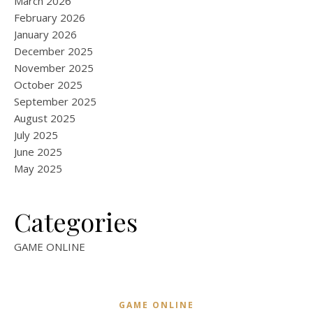
March 2026
February 2026
January 2026
December 2025
November 2025
October 2025
September 2025
August 2025
July 2025
June 2025
May 2025
Categories
GAME ONLINE
GAME ONLINE