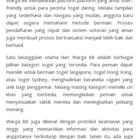
Warga 88 menawarkan platform platform yang amat user-
friendly untuk para pecinta togel daring. Melalui tampilan
yang sederhana dan navigasi yang mudah, anggota baru
dapat segera memahami metode bermain. Proses
pendaftaran yang cepat dan sistem setoran yang aman
juga membuat proses bertransaksi menjadi lebih baik dan
berhasil.
Satu keunggulan utama dari Warga 88 adalah berbagai
pilihan kategori togel yang tersedia. Para pemain dapat
memilih untuk bermain togel Singapore, togel Hong Kong,
atau togel Sydney, menghadirkan beraneka ragam yang
unik bagi penggemar. Masing-masing kategori memiliki ciri
khas yang berbeda, memungkinkan pemain untuk
menyesuaikan taktik mereka dan meningkatkan peluang
menang.
Warga 88 juga dikenal dengan protokol keamanan yang
tinggi, yang memastikan informasi dan aktivitas para
anggotanya terlindungi dengan baik. Selain itu, ada juga