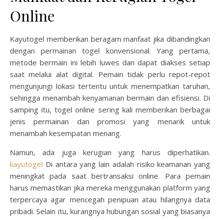
Online
Kayutogel memberikan beragam manfaat jika dibandingkan
dengan permainan togel konvensional. Yang pertama,
metode bermain ini lebih luwes dan dapat diakses setiap
saat melalui alat digital. Pemain tidak perlu repot-repot
mengunjungi lokasi tertentu untuk menempatkan taruhan,
sehingga menambah kenyamanan bermain dan efisiensi. Di
samping itu, togel online sering kali memberikan berbagai
jenis permainan dan promosi yang menarik untuk
menambah kesempatan menang.
Namun, ada juga kerugian yang harus diperhatikan.
kayutogel
Di antara yang lain adalah risiko keamanan yang
meningkat pada saat bertransaksi online. Para pemain
harus memastikan jika mereka menggunakan platform yang
terpercaya agar mencegah penipuan atau hilangnya data
pribadi. Selain itu, kurangnya hubungan sosial yang biasanya