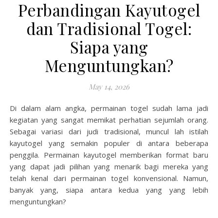
Perbandingan Kayutogel
dan Tradisional Togel:
Siapa yang
Menguntungkan?
May 14, 2026
Di dalam alam angka, permainan togel sudah lama jadi
kegiatan yang sangat memikat perhatian sejumlah orang.
Sebagai variasi dari judi tradisional, muncul lah istilah
kayutogel yang semakin populer di antara beberapa
penggila. Permainan kayutogel memberikan format baru
yang dapat jadi pilihan yang menarik bagi mereka yang
telah kenal dari permainan togel konvensional. Namun,
banyak yang, siapa antara kedua yang yang lebih
menguntungkan?