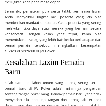
merugikan Anda pada masa depan.
Selain itu, perhatikan pola serta taktik permainan lawan
Anda. Menyelidiki tingkah laku peserta yang lain bisa
memberikan manfaat tambahan. Catat peserta yang sering
melakukan tipu daya atau mereka yang bermain secara
konservatif. Dengan kajian yang tepat, kalian bisa
menentukan strategi yang lebih baik ketika berhadapan dari
pemain-pemain tersebut, meningkatkan kesempatan
sukses di bertaruh di JW Poker.
Kesalahan Lazim Pemain
Baru
Salah satu kesalahan umum yang sering sering terjadi
pemain baru di JW Poker adalah minimnya pengertian
tentang tangan poker yang. Banyak pemain baru yang tidak
menyadari nilai dari tiap tangan dan sering kali terjebak
dalam permainan game dengan kombinasi yang. Hal ini