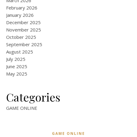
March 2026
February 2026
January 2026
December 2025
November 2025
October 2025
September 2025
August 2025
July 2025
June 2025
May 2025
Categories
GAME ONLINE
GAME ONLINE