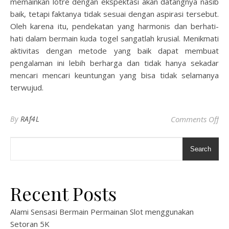
memainkan lotre dengan ekspektasi akan datangnya nasib
baik, tetapi faktanya tidak sesuai dengan aspirasi tersebut.
Oleh karena itu, pendekatan yang harmonis dan berhati-
hati dalam bermain kuda togel sangatlah krusial. Menikmati
aktivitas dengan metode yang baik dapat membuat
pengalaman ini lebih berharga dan tidak hanya sekadar
mencari mencari keuntungan yang bisa tidak selamanya
terwujud.
on
By
RAf4L
Comments Off
Search
Recent Posts
Alami Sensasi Bermain Permainan Slot menggunakan
Setoran 5K