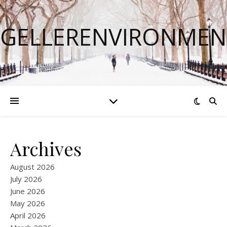
GELLERENVIRONMEN
Archives
August 2026
July 2026
June 2026
May 2026
April 2026