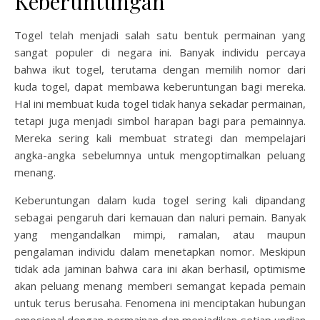
Keberuntungan
Togel telah menjadi salah satu bentuk permainan yang
sangat populer di negara ini. Banyak individu percaya
bahwa ikut togel, terutama dengan memilih nomor dari
kuda togel, dapat membawa keberuntungan bagi mereka.
Hal ini membuat kuda togel tidak hanya sekadar permainan,
tetapi juga menjadi simbol harapan bagi para pemainnya.
Mereka sering kali membuat strategi dan mempelajari
angka-angka sebelumnya untuk mengoptimalkan peluang
menang.
Keberuntungan dalam kuda togel sering kali dipandang
sebagai pengaruh dari kemauan dan naluri pemain. Banyak
yang mengandalkan mimpi, ramalan, atau maupun
pengalaman individu dalam menetapkan nomor. Meskipun
tidak ada jaminan bahwa cara ini akan berhasil, optimisme
akan peluang menang memberi semangat kepada pemain
untuk terus berusaha. Fenomena ini menciptakan hubungan