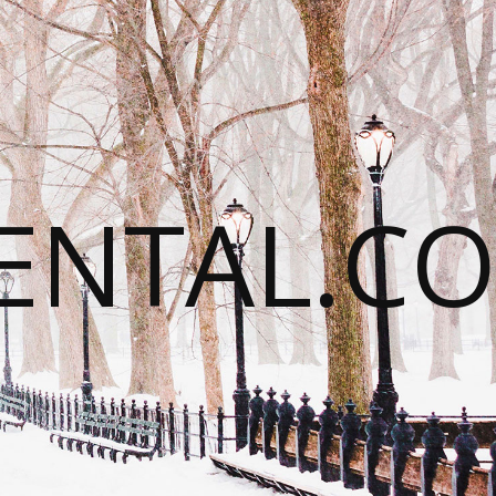
ENTAL.C