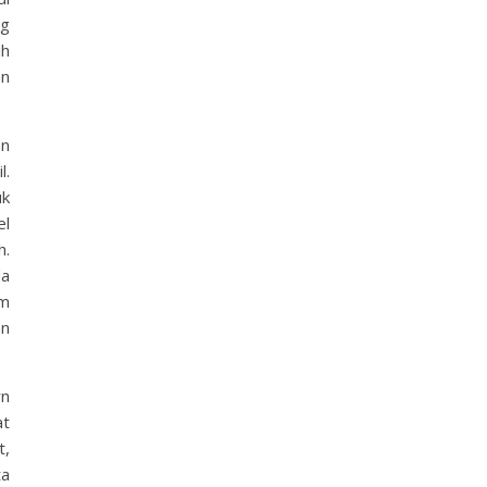
ng
ih
an
an
l.
uk
el
h.
da
am
an
rn
at
t,
ta