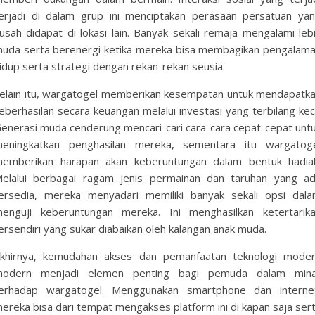
erjadi di dalam grup ini menciptakan perasaan persatuan ya
usah didapat di lokasi lain. Banyak sekali remaja mengalami leb
uda serta berenergi ketika mereka bisa membagikan pengalam
idup serta strategi dengan rekan-rekan seusia.
elain itu, wargatogel memberikan kesempatan untuk mendapatk
eberhasilan secara keuangan melalui investasi yang terbilang keci
enerasi muda cenderung mencari-cari cara-cara cepat-cepat unt
eningkatkan penghasilan mereka, sementara itu wargatog
emberikan harapan akan keberuntungan dalam bentuk hadia
elalui berbagai ragam jenis permainan dan taruhan yang a
ersedia, mereka menyadari memiliki banyak sekali opsi dal
enguji keberuntungan mereka. Ini menghasilkan ketertarik
ersendiri yang sukar diabaikan oleh kalangan anak muda.
khirnya, kemudahan akses dan pemanfaatan teknologi mode
odern menjadi elemen penting bagi pemuda dalam min
erhadap wargatogel. Menggunakan smartphone dan interne
ereka bisa dari tempat mengakses platform ini di kapan saja ser