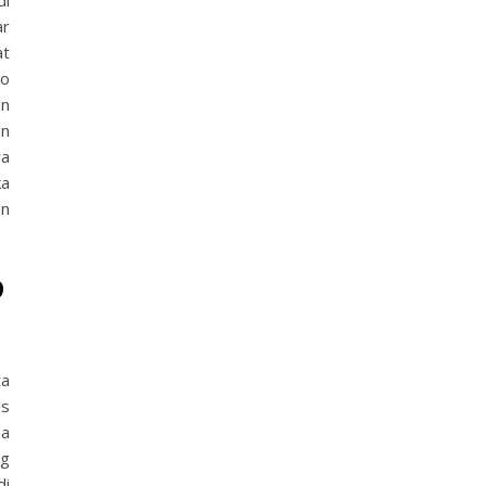
di
ar
at
ko
an
an
ya
ka
an
p
ta
as
na
ng
di