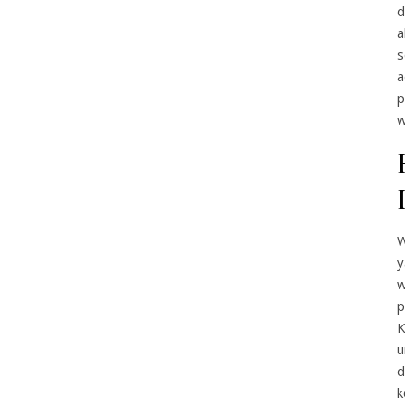
d
a
s
a
p
w
W
y
w
p
K
u
d
k