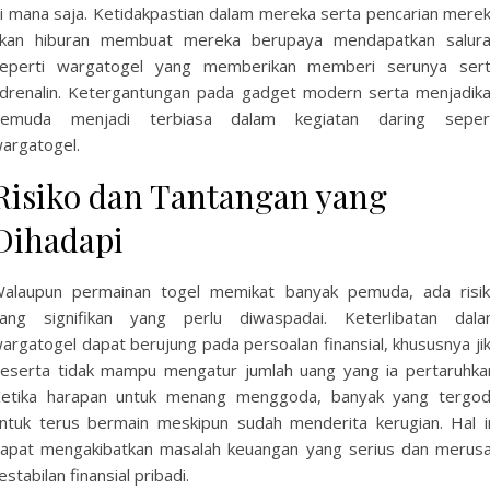
i mana saja. Ketidakpastian dalam mereka serta pencarian mere
kan hiburan membuat mereka berupaya mendapatkan salur
eperti wargatogel yang memberikan memberi serunya ser
drenalin. Ketergantungan pada gadget modern serta menjadik
emuda menjadi terbiasa dalam kegiatan daring seper
argatogel.
Risiko dan Tantangan yang
Dihadapi
alaupun permainan togel memikat banyak pemuda, ada risi
ang signifikan yang perlu diwaspadai. Keterlibatan dal
argatogel dapat berujung pada persoalan finansial, khususnya ji
eserta tidak mampu mengatur jumlah uang yang ia pertaruhka
etika harapan untuk menang menggoda, banyak yang tergo
ntuk terus bermain meskipun sudah menderita kerugian. Hal i
apat mengakibatkan masalah keuangan yang serius dan merus
estabilan finansial pribadi.