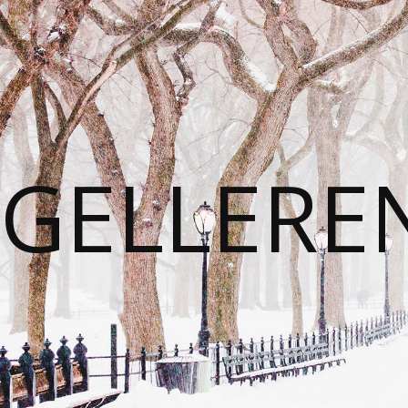
GELLERE