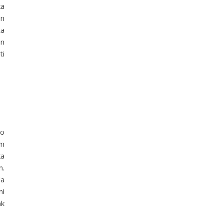
ka
an
ta
an
ti
ko
am
ka
n.
da
ni
ak