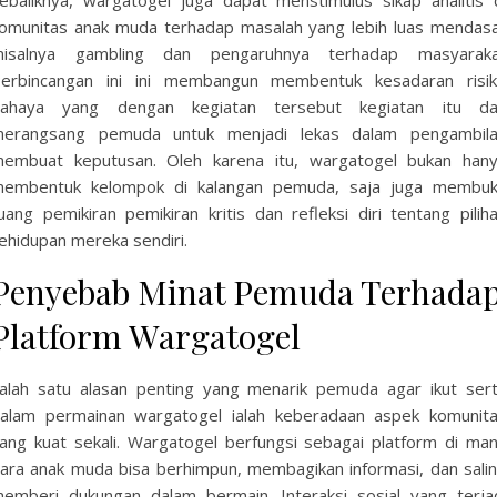
ebaliknya, wargatogel juga dapat menstimulus sikap analitis 
omunitas anak muda terhadap masalah yang lebih luas mendas
isalnya gambling dan pengaruhnya terhadap masyarak
erbincangan ini ini membangun membentuk kesadaran risi
ahaya yang dengan kegiatan tersebut kegiatan itu d
erangsang pemuda untuk menjadi lekas dalam pengambil
embuat keputusan. Oleh karena itu, wargatogel bukan han
embentuk kelompok di kalangan pemuda, saja juga membu
uang pemikiran pemikiran kritis dan refleksi diri tentang pilih
ehidupan mereka sendiri.
Penyebab Minat Pemuda Terhada
Platform Wargatogel
alah satu alasan penting yang menarik pemuda agar ikut ser
alam permainan wargatogel ialah keberadaan aspek komunit
ang kuat sekali. Wargatogel berfungsi sebagai platform di ma
ara anak muda bisa berhimpun, membagikan informasi, dan sali
emberi dukungan dalam bermain. Interaksi sosial yang terja