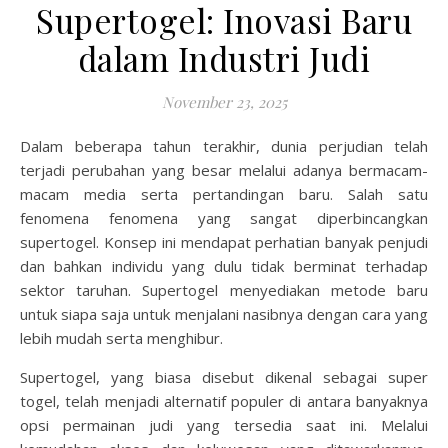
Supertogel: Inovasi Baru
dalam Industri Judi
November 23, 2025
Dalam beberapa tahun terakhir, dunia perjudian telah
terjadi perubahan yang besar melalui adanya bermacam-
macam media serta pertandingan baru. Salah satu
fenomena fenomena yang sangat diperbincangkan
supertogel. Konsep ini mendapat perhatian banyak penjudi
dan bahkan individu yang dulu tidak berminat terhadap
sektor taruhan. Supertogel menyediakan metode baru
untuk siapa saja untuk menjalani nasibnya dengan cara yang
lebih mudah serta menghibur.
Supertogel, yang biasa disebut dikenal sebagai super
togel, telah menjadi alternatif populer di antara banyaknya
opsi permainan judi yang tersedia saat ini. Melalui