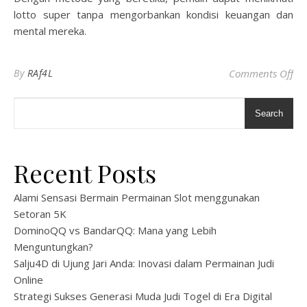
lotto super tanpa mengorbankan kondisi keuangan dan
mental mereka.
on 
By
RAf4L
Comments Off
Search
Recent Posts
Alami Sensasi Bermain Permainan Slot menggunakan
Setoran 5K
DominoQQ vs BandarQQ: Mana yang Lebih
Menguntungkan?
Salju4D di Ujung Jari Anda: Inovasi dalam Permainan Judi
Online
Strategi Sukses Generasi Muda Judi Togel di Era Digital