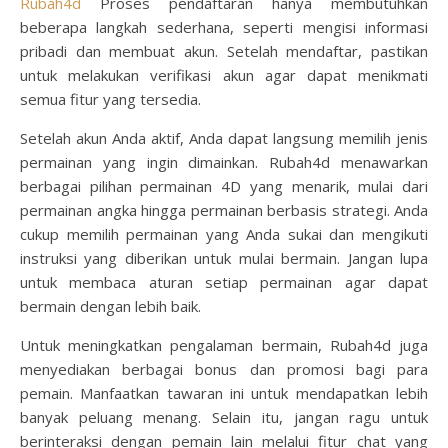
Rubah4d
Proses pendaftaran hanya membutuhkan
beberapa langkah sederhana, seperti mengisi informasi
pribadi dan membuat akun. Setelah mendaftar, pastikan
untuk melakukan verifikasi akun agar dapat menikmati
semua fitur yang tersedia.
Setelah akun Anda aktif, Anda dapat langsung memilih jenis
permainan yang ingin dimainkan. Rubah4d menawarkan
berbagai pilihan permainan 4D yang menarik, mulai dari
permainan angka hingga permainan berbasis strategi. Anda
cukup memilih permainan yang Anda sukai dan mengikuti
instruksi yang diberikan untuk mulai bermain. Jangan lupa
untuk membaca aturan setiap permainan agar dapat
bermain dengan lebih baik.
Untuk meningkatkan pengalaman bermain, Rubah4d juga
menyediakan berbagai bonus dan promosi bagi para
pemain. Manfaatkan tawaran ini untuk mendapatkan lebih
banyak peluang menang. Selain itu, jangan ragu untuk
berinteraksi dengan pemain lain melalui fitur chat yang