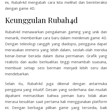
ini, Rubah4d mengubah cara kita melihat dan berinteraksi
dengan game 4D.
Keunggulan Rubah4d
Rubah4d menawarkan pengalaman gaming yang unik dan
menarik, memberikan cara baru dalam menikmati game 4D.
Dengan teknologi canggih yang diadopsi, pengguna dapat
merasakan immersi yang lebih dalam, seolah-olah mereka
benar-benar berada dalam dunia permainan. Grafik yang
realistis dan audio berkualitas tinggi menambah suasana,
membuat setiap sesi bermain menjadi lebih seru dan
mendebarkan.
Selain itu, Rubah4d juga dikenal dengan antarmuka
pengguna yang intuitif. Desain yang sederhana dan mudah
dipahami memastikan bahwa pemain baru tidak akan
merasa kesulitan saat pertama kali menggunakan platform
ini. Dengan berbagai pilihan game yang tersedia, baik