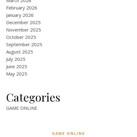
March 2026
February 2026
January 2026
December 2025
November 2025
October 2025
September 2025
August 2025
July 2025
June 2025
May 2025
Categories
GAME ONLINE
GAME ONLINE