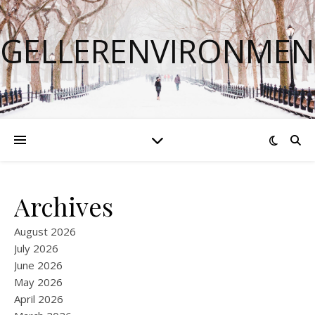
GELLERENVIRONMEN
Archives
August 2026
July 2026
June 2026
May 2026
April 2026