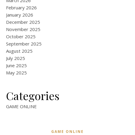
March 2026
February 2026
January 2026
December 2025
November 2025
October 2025
September 2025
August 2025
July 2025
June 2025
May 2025
Categories
GAME ONLINE
GAME ONLINE