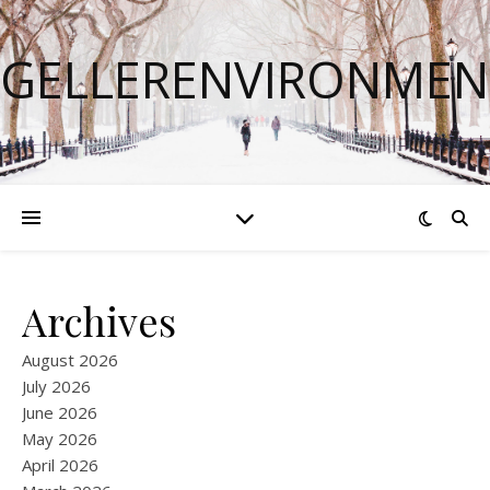
GELLERENVIRONMEN
Archives
August 2026
July 2026
June 2026
May 2026
April 2026