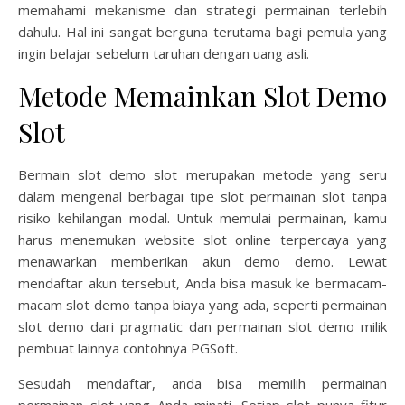
memahami mekanisme dan strategi permainan terlebih
dahulu. Hal ini sangat berguna terutama bagi pemula yang
ingin belajar sebelum taruhan dengan uang asli.
Metode Memainkan Slot Demo
Slot
Bermain slot demo slot merupakan metode yang seru
dalam mengenal berbagai tipe slot permainan slot tanpa
risiko kehilangan modal. Untuk memulai permainan, kamu
harus menemukan website slot online terpercaya yang
menawarkan memberikan akun demo demo. Lewat
mendaftar akun tersebut, Anda bisa masuk ke bermacam-
macam slot demo tanpa biaya yang ada, seperti permainan
slot demo dari pragmatic dan permainan slot demo milik
pembuat lainnya contohnya PGSoft.
Sesudah mendaftar, anda bisa memilih permainan