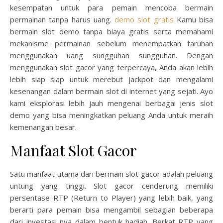
kesempatan untuk para pemain mencoba bermain
permainan tanpa harus uang.
demo slot gratis
Kamu bisa
bermain slot demo tanpa biaya gratis serta memahami
mekanisme permainan sebelum menempatkan taruhan
menggunakan uang sungguhan sungguhan. Dengan
menggunakan slot gacor yang terpercaya, Anda akan lebih
lebih siap siap untuk merebut jackpot dan mengalami
kesenangan dalam bermain slot di internet yang sejati. Ayo
kami eksplorasi lebih jauh mengenai berbagai jenis slot
demo yang bisa meningkatkan peluang Anda untuk meraih
kemenangan besar.
Manfaat Slot Gacor
Satu manfaat utama dari bermain slot gacor adalah peluang
untung yang tinggi. Slot gacor cenderung memiliki
persentase RTP (Return to Player) yang lebih baik, yang
berarti para pemain bisa mengambil sebagian beberapa
dari investasi nya dalam bentuk hadiah. Berkat RTP yang